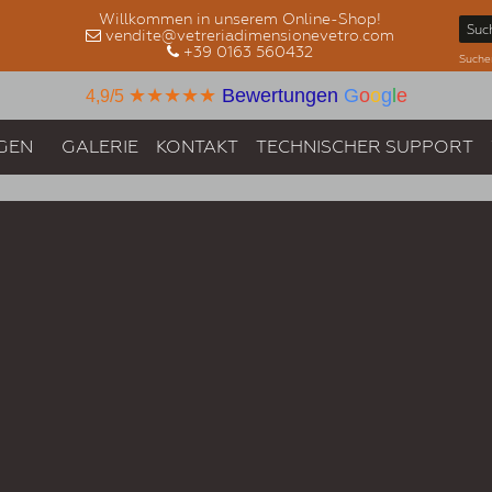
Willkommen in unserem Online-Shop!
vendite@vetreriadimensionevetro.com
+39 0163 560432
Suche
★★★★★
Bewertungen
G
o
o
g
l
e
4,9/5
GEN
GALERIE
KONTAKT
TECHNISCHER SUPPORT