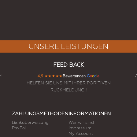
UNSERE LEISTUNGEN
FEED BACK
rt
4,9
★★★★★
Bewertungen
G
o
o
g
l
e
HELFEN SIE UNS MIT IHRER PORITIVEN
RUCKMELDUNG!!
ZAHLUNGSMETHODEN
INFORMATIONEN
Banküberweisung
Wer wir sind
PayPal
Impressum
My Account