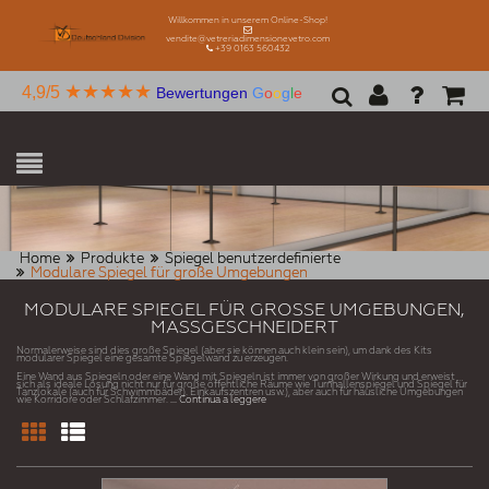
Willkommen in unserem Online-Shop!
vendite@vetreriadimensionevetro.com
+39 0163 560432
★★★★★
4,9/5
Bewertungen
G
o
o
g
l
e
Home
Produkte
Spiegel benutzerdefinierte
Modulare Spiegel für große Umgebungen
MODULARE SPIEGEL FÜR GROSSE UMGEBUNGEN,
MASSGESCHNEIDERT
Normalerweise sind dies große Spiegel (aber sie können auch klein sein), um dank des Kits
modularer Spiegel eine gesamte Spiegelwand zu erzeugen.
Eine Wand aus Spiegeln oder eine Wand mit Spiegeln ist immer von großer Wirkung und erweist
sich als ideale Lösung nicht nur für große öffentliche Räume wie Turnhallenspiegel und Spiegel für
Tanzlokale (auch für Schwimmbäder). Einkaufszentren usw.), aber auch für häusliche Umgebungen
wie Korridore oder Schlafzimmer.
... Continua a leggere