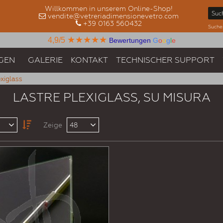
Willkommen in unserem Online-Shop!
vendite@vetreriadimensionevetro.com
+39 0163 560432
Suche
★★★★★
4,9/5
Bewertungen
G
o
o
g
l
e
GEN
GALERIE
KONTAKT
TECHNISCHER SUPPORT
exiglass
LASTRE PLEXIGLASS, SU MISURA
Zeige
48