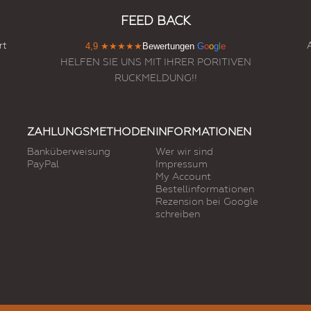
FEED BACK
rt
4,9
★★★★★
Bewertungen
G
o
o
g
l
e
HELFEN SIE UNS MIT IHRER PORITIVEN
RUCKMELDUNG!!
ZAHLUNGSMETHODEN
INFORMATIONEN
Banküberweisung
Wer wir sind
PayPal
Impressum
My Account
Bestellinformationen
Rezension bei Google
schreiben