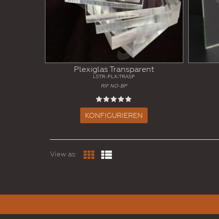
Plexiglas Transparent
LSTR-PLX-TRASP
RIF NO-BP
KONFIGURIEREN
View as: