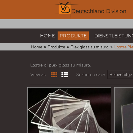
HOME
PRODUKTE
DIENSTLEISTUN
Home
Produkte
Plexiglass su misura
Lastre Pl
Lastre di plexiglass su misura.
View as:
Sortieren nach
Reihenfolge