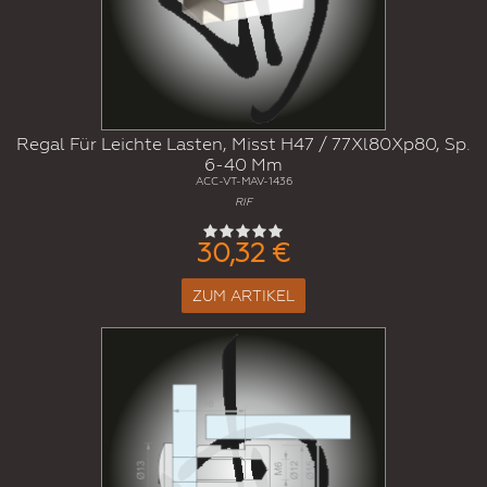
Regal Für Leichte Lasten, Misst H47 / 77Xl80Xp80, Sp.
6-40 Mm
ACC-VT-MAV-1436
RIF
30,32 €
ZUM ARTIKEL