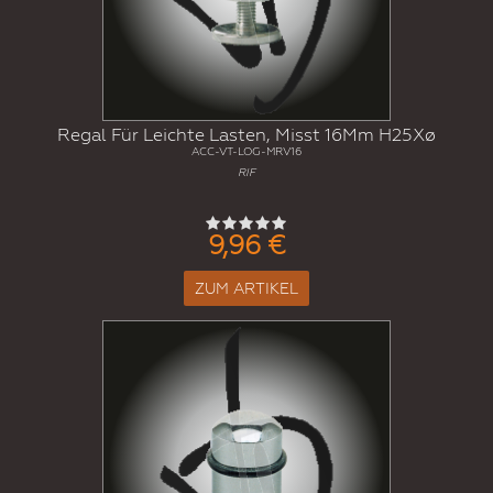
Regal Für Leichte Lasten, Misst 16Mm H25Xø
ACC-VT-LOG-MRV16
RIF
9,96 €
ZUM ARTIKEL