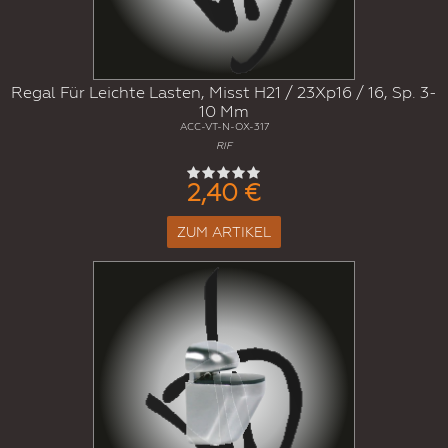
Regal Für Leichte Lasten, Misst H21 / 23Xp16 / 16, Sp. 3-
10 Mm
ACC-VT-N-OX-317
RIF
2,40 €
ZUM ARTIKEL