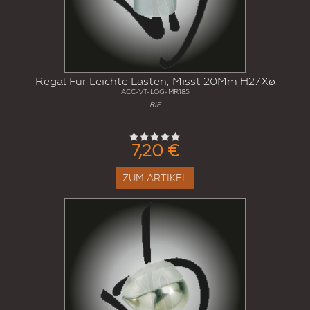
Regal Für Leichte Lasten, Misst 20Mm H27Xø
ACC-VT-LOG-MR185
RIF
7,20 €
ZUM ARTIKEL