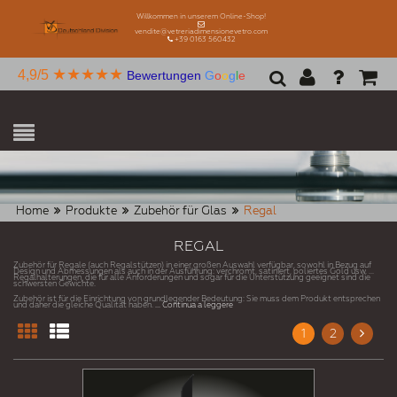
Willkommen in unserem Online-Shop!
vendite@vetreriadimensionevetro.com
+39 0163 560432
★★★★★
4,9/5
Bewertungen
G
o
o
g
l
e
Home
Produkte
Zubehör für Glas
Regal
REGAL
Zubehör für Regale (auch Regalstützen) in einer großen Auswahl verfügbar, sowohl in Bezug auf
Design und Abmessungen als auch in der Ausführung: verchromt, satiniert, poliertes Gold usw. ...
Regalhalterungen, die für alle Anforderungen und sogar für die Unterstützung geeignet sind die
schwersten Gewichte.
Zubehör ist für die Einrichtung von grundlegender Bedeutung: Sie muss dem Produkt entsprechen
und daher die gleiche Qualität haben.
... Continua a leggere
1
2
Next