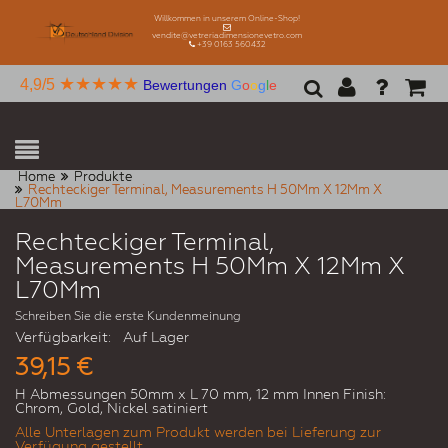
Willkommen in unserem Online-Shop!
vendite@vetreriadimensionevetro.com
+39 0163 560432
★★★★★
4,9/5
Bewertungen
G
o
o
g
l
e
Home
Produkte
Rechteckiger Terminal, Measurements H 50Mm X 12Mm X
L70Mm
Rechteckiger Terminal,
Measurements H 50Mm X 12Mm X
L70Mm
Schreiben Sie die erste Kundenmeinung
Verfügbarkeit:
Auf Lager
39,15 €
H Abmessungen 50mm x L 70 mm, 12 mm Innen Finish:
Chrom, Gold, Nickel satiniert
Alle Unterlagen zum Produkt werden bei Lieferung zur
Verfügung gestellt