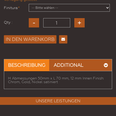
Finitura
*
Qty :
IN DEN WARENKORB
E-
Mail
an
einen
BESCHREIBUNG
ADDITIONAL
Freund
H Abmessungen 50mm x L 70 mm, 12 mm Innen Finish:
Chrom, Gold, Nickel satiniert
UNSERE LEISTUNGEN