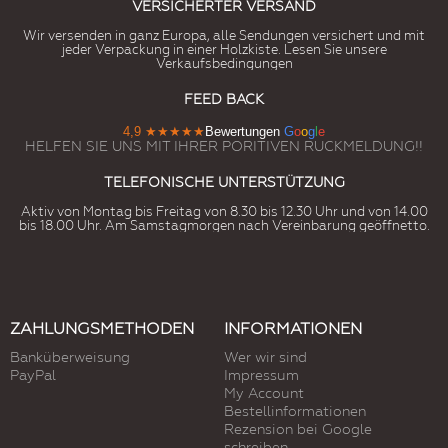
VERSICHERTER VERSAND
Wir versenden in ganz Europa, alle Sendungen versichert und mit
jeder Verpackung in einer Holzkiste. Lesen Sie unsere
Verkaufsbedingungen
FEED BACK
4,9
★★★★★
Bewertungen
G
o
o
g
l
e
HELFEN SIE UNS MIT IHRER PORITIVEN RUCKMELDUNG!!
TELEFONISCHE UNTERSTÜTZUNG
Aktiv von Montag bis Freitag von 8.30 bis 12.30 Uhr und von 14.00
bis 18.00 Uhr. Am Samstagmorgen nach Vereinbarung geöffnetto.
ZAHLUNGSMETHODEN
INFORMATIONEN
Banküberweisung
Wer wir sind
PayPal
Impressum
My Account
Bestellinformationen
Rezension bei Google
schreiben