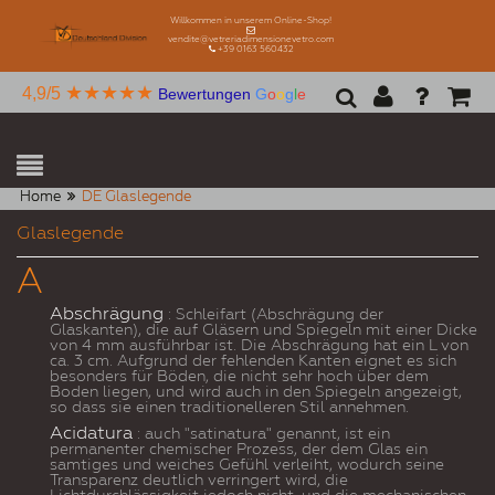
Willkommen in unserem Online-Shop!
vendite@vetreriadimensionevetro.com
+39 0163 560432
★★★★★
4,9/5
Bewertungen
G
o
o
g
l
e
Home
DE Glaslegende
Glaslegende
A
Abschrägung
: Schleifart (Abschrägung der
Glaskanten), die auf Gläsern und Spiegeln mit einer Dicke
von 4 mm ausführbar ist. Die Abschrägung hat ein L von
ca. 3 cm. Aufgrund der fehlenden Kanten eignet es sich
besonders für Böden, die nicht sehr hoch über dem
Boden liegen, und wird auch in den Spiegeln angezeigt,
so dass sie einen traditionelleren Stil annehmen.
Acidatura
: auch "satinatura" genannt, ist ein
permanenter chemischer Prozess, der dem Glas ein
samtiges und weiches Gefühl verleiht, wodurch seine
Transparenz deutlich verringert wird, die