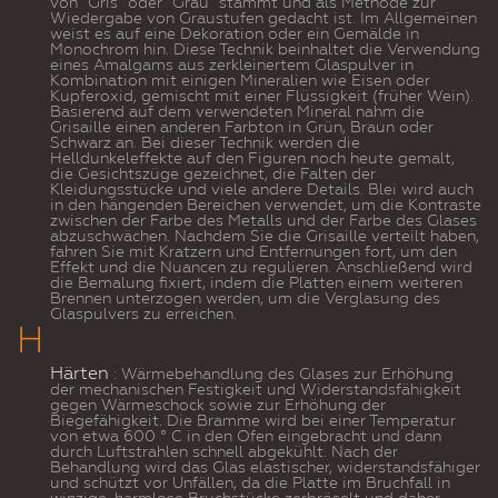
von "Gris" oder "Grau" stammt und als Methode zur
Wiedergabe von Graustufen gedacht ist. Im Allgemeinen
weist es auf eine Dekoration oder ein Gemälde in
Monochrom hin. Diese Technik beinhaltet die Verwendung
eines Amalgams aus zerkleinertem Glaspulver in
Kombination mit einigen Mineralien wie Eisen oder
Kupferoxid, gemischt mit einer Flüssigkeit (früher Wein).
Basierend auf dem verwendeten Mineral nahm die
Grisaille einen anderen Farbton in Grün, Braun oder
Schwarz an. Bei dieser Technik werden die
Helldunkeleffekte auf den Figuren noch heute gemalt,
die Gesichtszüge gezeichnet, die Falten der
Kleidungsstücke und viele andere Details. Blei wird auch
in den hängenden Bereichen verwendet, um die Kontraste
zwischen der Farbe des Metalls und der Farbe des Glases
abzuschwächen. Nachdem Sie die Grisaille verteilt haben,
fahren Sie mit Kratzern und Entfernungen fort, um den
Effekt und die Nuancen zu regulieren. Anschließend wird
die Bemalung fixiert, indem die Platten einem weiteren
Brennen unterzogen werden, um die Verglasung des
Glaspulvers zu erreichen.
H
Härten
: Wärmebehandlung des Glases zur Erhöhung
der mechanischen Festigkeit und Widerstandsfähigkeit
gegen Wärmeschock sowie zur Erhöhung der
Biegefähigkeit. Die Bramme wird bei einer Temperatur
von etwa 600 ° C in den Ofen eingebracht und dann
durch Luftstrahlen schnell abgekühlt. Nach der
Behandlung wird das Glas elastischer, widerstandsfähiger
und schützt vor Unfällen, da die Platte im Bruchfall in