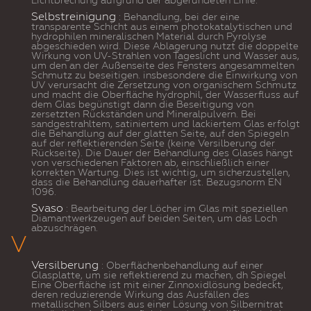
Lichtbrechung aufgrund der abgerundeten Linie.
Selbstreinigung
: Behandlung, bei der eine
transparente Schicht aus einem photokatalytischen und
hydrophilen mineralischen Material durch Pyrolyse
abgeschieden wird. Diese Ablagerung nutzt die doppelte
Wirkung von UV-Strahlen von Tageslicht und Wasser aus,
um den an der Außenseite des Fensters angesammelten
Schmutz zu beseitigen. insbesondere die Einwirkung von
UV verursacht die Zersetzung von organischem Schmutz
und macht die Oberfläche hydrophil, der Wasserfluss auf
dem Glas begünstigt dann die Beseitigung von
zersetzten Rückständen und Mineralpulvern. Bei
sandgestrahltem, satiniertem und lackiertem Glas erfolgt
die Behandlung auf der glatten Seite, auf den Spiegeln
auf der reflektierenden Seite (keine Versilberung der
Rückseite). Die Dauer der Behandlung des Glases hängt
von verschiedenen Faktoren ab, einschließlich einer
korrekten Wartung. Dies ist wichtig, um sicherzustellen,
dass die Behandlung dauerhafter ist. Bezugsnorm EN
1096.
Svaso
: Bearbeitung der Löcher im Glas mit speziellen
Diamantwerkzeugen auf beiden Seiten, um das Loch
abzuschrägen.
V
Versilberung
: Oberflächenbehandlung auf einer
Glasplatte, um sie reflektierend zu machen, dh Spiegel
Eine Oberfläche ist mit einer Zinnoxidlösung bedeckt,
deren reduzierende Wirkung das Ausfällen des
metallischen Silbers aus einer Lösung von Silbernitrat