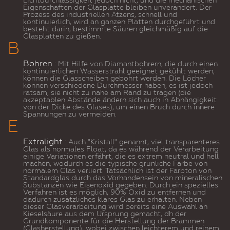
Lichtdurchlässigkeit jedoch nicht, und die mechanischen
Eigenschaften der Glasplatte bleiben unverändert. Der
Prozess des industriellen Ätzens, schnell und
kontinuierlich, wird an ganzen Platten durchgeführt und
besteht darin, bestimmte Säuren gleichmäßig auf die
Glasplatten zu gießen.
B
Bohren
: Mit Hilfe von Diamantbohrern, die durch einen
kontinuierlichen Wasserstrahl geeignet gekühlt werden,
können die Glasscheiben gebohrt werden.
Die Löcher
können verschiedene Durchmesser haben, es ist jedoch
ratsam, sie nicht zu nahe am Rand zu tragen (die
akzeptablen Abstände ändern sich auch in Abhängigkeit
von der Dicke des Glases), um einen Bruch durch innere
Spannungen zu vermeiden.
E
Extralight
: Auch "Kristall" genannt, viel transparenteres
Glas als normales Float, da es während der Verarbeitung
einige Variationen erfährt, die es extrem neutral und hell
machen, wodurch es die typische grünliche Farbe von
normalem Glas verliert.
Tatsächlich ist der Farbton von
Standardglas durch das Vorhandensein von mineralischen
Substanzen wie Eisenoxid gegeben. Durch ein spezielles
Verfahren ist es möglich, 90% Oxid zu entfernen und
dadurch zusätzliches klares Glas zu erhalten. Neben
dieser Glasverarbeitung wird bereits eine Auswahl an
Kieselsäure aus dem Ursprung gemacht, dh der
Grundkomponente für die Herstellung der Brammen
(Glasherstellung), wobei zwischen leichterem und reinem