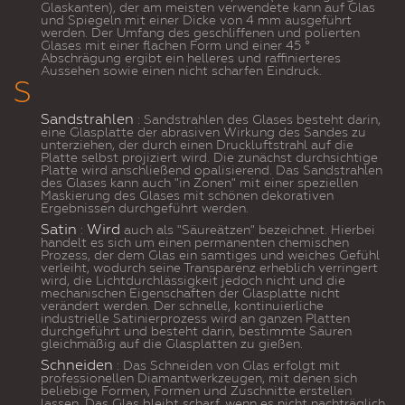
Glaskanten), der am meisten verwendete kann auf Glas
und Spiegeln mit einer Dicke von 4 mm ausgeführt
werden. Der Umfang des
geschliffenen und polierten
Glases
mit einer flachen Form und einer 45 °
Abschrägung ergibt ein helleres und raffinierteres
Aussehen sowie einen nicht scharfen Eindruck.
S
Sandstrahlen
: Sandstrahlen des Glases besteht darin,
eine Glasplatte der abrasiven Wirkung des Sandes zu
unterziehen, der durch einen Druckluftstrahl auf die
Platte selbst projiziert wird. Die zunächst durchsichtige
Platte wird anschließend opalisierend. Das Sandstrahlen
des Glases kann auch "in Zonen" mit einer speziellen
Maskierung des Glases mit schönen dekorativen
Ergebnissen durchgeführt werden.
Satin
Wird
:
auch als "Säureätzen" bezeichnet. Hierbei
handelt es sich um einen permanenten chemischen
Prozess, der dem Glas ein samtiges und weiches Gefühl
verleiht, wodurch seine Transparenz erheblich verringert
wird, die Lichtdurchlässigkeit jedoch nicht und die
mechanischen Eigenschaften der Glasplatte nicht
verändert werden. Der schnelle, kontinuierliche
industrielle Satinierprozess wird an ganzen Platten
durchgeführt und besteht darin, bestimmte Säuren
gleichmäßig auf die Glasplatten zu gießen.
Schneiden
: Das Schneiden von Glas
erfolgt mit
professionellen Diamantwerkzeugen, mit denen sich
beliebige Formen, Formen und Zuschnitte erstellen
lassen. Das Glas bleibt scharf, wenn es nicht nachträglich