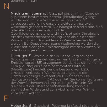
gefährlich macht.
N
Niedrig emittierend
: Glas, auf das ein Film (Couche)
aus einem bestimmten Material (Metalloxide) gelegt
wurde, wodurch die Wärmeisolierung erheblich
verbessert wird, ohne dass die Lichtdurchlässigkeit
wesentlich geändert wird. Die häufigsten sind 4 mm, 3 43
oder 4⁄4. Sie können aufgrund der
Oberflächenbehandlung leicht gefärbt sein. Die gleiche
Art der Oberflächenbehandlung kann als elektrischer
Widerstand zum Abstrahlen von Wärme verwendet
werden. Bei Doppelverglasung (Isolierglas) werden die
Gläser mit niedrigem Emissionsgrad mit den Worten BE
oder Low E gekennzeichnet.
Niedriger E
: Wortlaut, der in Doppelverglasungen
(Isolierglas) verwendet wird, um ein Glas mit niedrigem
Emissionsgrad (BE) anzugeben, bei dem es sich um einen
Film (Couche) aus einem bestimmten Material
(Metalloxide) handelt, der die Leistung von E250
erheblich verbessert Wärmeisolierung, ohne die
Lichtdurchlässigkeit wesentlich zu verändern. Die
häufigsten sind 4 mm, 3 43 oder 4⁄4. Sie können aufgrund
der Oberflächenbehandlung leicht gefärbt sein. Die
gleiche Art der Oberflächenbehandlung kann als
elektrischer Widerstand zum Abstrahlen von Wärme
verwendet werden.
P
Polierdraht
: Standard- Polierpunkt (
Abschrägung der