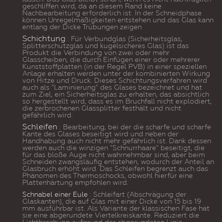
geschliffen wird, da an diesem Rand keine
Nachbearbeitung erforderlich ist. In der Schneidphase
können Unregelmäßigkeiten entstehen und das Glas kann
entlang der Dicke Trübungen zeigen
Schichtung
: Für Verbundglas (Sicherheitsglas,
Splitterschutzglas und kugelsicheres Glas) ist das
Produkt die Verbindung von zwei oder mehr
Glasscheiben, die durch Einfügen einer oder mehrerer
Kunststoffplatten (in der Regel PVB) in einer speziellen
Anlage erhalten werden unter der kombinierten Wirkung
von Hitze und Druck. Dieses Schichtungsverfahren wird
auch als "Laminierung" des Glases bezeichnet und hat
zum Ziel, ein Sicherheitsglas zu erhalten, das absichtlich
so hergestellt wird, dass es im Bruchfall nicht explodiert,
die zerbrochenen Glassplitter festhält und nicht
gefährlich wird.
Schleifen
:
Bearbeitung, bei der die scharfe und scharfe
Kante des Glases beseitigt wird und neben der
Handhabung auch nicht mehr gefährlich ist. Dank dessen
werden auch die winzigen "Schnurrhaare" beseitigt, die
für das bloße Auge nicht wahrnehmbar sind, aber beim
Schneiden zwangsläufig entstehen, wodurch der Anteil an
Glasbruch erhöht wird. Das Schleifen begrenzt auch das
Phänomen des Thermoschocks, obwohl hierfür eine
Plattenhärtung empfohlen wird.
Schnabel einer Eule
:
Schleifart (Abschrägung der
Glaskanten), die auf Glas mit einer Dicke von 15 bis 19
mm ausführbar ist.
Als Variante der klassischen Fase hat
sie eine abgerundete Viertelkreiskante. Reduziert die