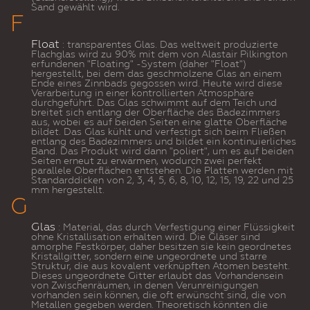
Sand gewählt wird.
F
Float
: transparentes Glas. Das weltweit produzierte
Flachglas wird zu 90% mit dem von Alastair Pilkington
erfundenen "Floating" -System (daher "Float")
hergestellt, bei dem das geschmolzene Glas an einem
Ende eines Zinnbads gegossen wird. Heute wird diese
Verarbeitung in einer kontrollierten Atmosphäre
durchgeführt. Das Glas schwimmt auf dem Teich und
breitet sich entlang der Oberfläche des Badezimmers
aus, wobei es auf beiden Seiten eine glatte Oberfläche
bildet. Das Glas kühlt und verfestigt sich beim Fließen
entlang des Badezimmers und bildet ein kontinuierliches
Band. Das Produkt wird dann "poliert", um es auf beiden
Seiten erneut zu erwärmen, wodurch zwei perfekt
parallele Oberflächen entstehen. Die Platten werden mit
Standarddicken von 2, 3, 4, 5, 6, 8, 10, 12, 15, 19, 22 und 25
mm hergestellt.
G
Glas
: Material, das durch Verfestigung einer Flüssigkeit
ohne Kristallisation erhalten wird. Die Gläser sind
amorphe Festkörper, daher besitzen sie kein geordnetes
Kristallgitter, sondern eine ungeordnete und starre
Struktur, die aus kovalent verknüpften Atomen besteht.
Dieses ungeordnete Gitter erlaubt das Vorhandensein
von Zwischenräumen, in denen Verunreinigungen
vorhanden sein können, die oft erwünscht sind, die von
Metallen gegeben werden. Theoretisch könnten die