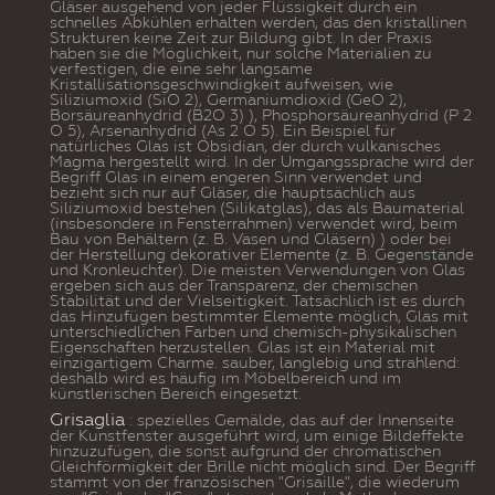
Gläser ausgehend von jeder Flüssigkeit durch ein
schnelles Abkühlen erhalten werden, das den kristallinen
Strukturen keine Zeit zur Bildung gibt. In der Praxis
haben sie die Möglichkeit, nur solche Materialien zu
verfestigen, die eine sehr langsame
Kristallisationsgeschwindigkeit aufweisen, wie
Siliziumoxid (SiO 2), Germaniumdioxid (GeO 2),
Borsäureanhydrid (B2O 3) ), Phosphorsäureanhydrid (P 2
O 5), Arsenanhydrid (As 2 O 5). Ein Beispiel für
natürliches Glas ist Obsidian, der durch vulkanisches
Magma hergestellt wird. In der Umgangssprache wird der
Begriff Glas in einem engeren Sinn verwendet und
bezieht sich nur auf Gläser, die hauptsächlich aus
Siliziumoxid bestehen (Silikatglas), das als Baumaterial
(insbesondere in Fensterrahmen) verwendet wird, beim
Bau von Behältern (z. B. Vasen und Gläsern) ) oder bei
der Herstellung dekorativer Elemente (z. B. Gegenstände
und Kronleuchter). Die meisten Verwendungen von Glas
ergeben sich aus der Transparenz, der chemischen
Stabilität und der Vielseitigkeit. Tatsächlich ist es durch
das Hinzufügen bestimmter Elemente möglich, Glas mit
unterschiedlichen Farben und chemisch-physikalischen
Eigenschaften herzustellen. Glas ist ein Material mit
einzigartigem Charme. sauber, langlebig und strahlend:
deshalb wird es häufig im Möbelbereich und im
künstlerischen Bereich eingesetzt.
Grisaglia
:
spezielles Gemälde, das auf der Innenseite
der Kunstfenster
ausgeführt wird, um einige Bildeffekte
hinzuzufügen, die sonst aufgrund der chromatischen
Gleichförmigkeit der Brille nicht möglich sind.
Der Begriff
stammt von der französischen "Grisaille", die wiederum