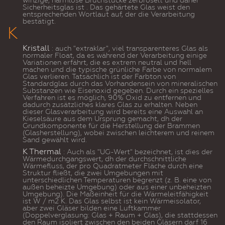
winzige, harmlose Bruchstücke zerbröselt und
daher
Sicherheitsglas ist
. Das gehärtete Glas weist den
entsprechenden Wortlaut auf, der die Verarbeitung
bestätigt.
K
Kristall
: auch "extraklar", viel transparenteres Glas als
normaler Float, da es während der Verarbeitung einige
Variationen erfährt, die es extrem neutral und hell
machen und die typische grünliche Farbe von normalem
Glas verlieren.
Tatsächlich ist der Farbton von
Standardglas durch das Vorhandensein von mineralischen
Substanzen wie Eisenoxid gegeben. Durch ein spezielles
Verfahren ist es möglich, 90% Oxid zu entfernen und
dadurch zusätzliches klares Glas zu erhalten. Neben
dieser Glasverarbeitung wird bereits eine Auswahl an
Kieselsäure aus dem Ursprung gemacht, dh der
Grundkomponente für die Herstellung der Brammen
(Glasherstellung), wobei zwischen leichterem und reinem
Sand gewählt wird.
K Thermal
: Auch als "UG-Wert" bezeichnet, ist dies der
Wärmedurchgangswert, dh der durchschnittliche
Wärmefluss, der pro Quadratmeter Fläche durch eine
Struktur fließt, die zwei Umgebungen mit
unterschiedlichen Temperaturen begrenzt (z. B. eine von
außen beheizte Umgebung) oder aus einer unbeheizten
Umgebung). Die Maßeinheit für die Wärmeleitfähigkeit
ist W / m2 K. Das Glas selbst ist kein Wärmeisolator,
aber zwei Gläser bilden eine Luftkammer
(Doppelverglasung: Glas + Raum + Glas), die stattdessen
den Raum isoliert zwischen den beiden Gläsern darf 16