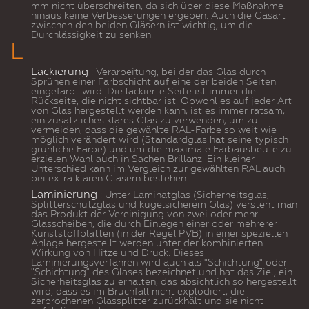
mm nicht überschreiten, da sich über diese Maßnahme
hinaus keine Verbesserungen ergeben. Auch die Gasart
zwischen den beiden Gläsern ist wichtig, um die
Durchlässigkeit zu senken.
L
Lackierung
: Verarbeitung, bei der das Glas durch
Sprühen einer Farbschicht auf eine der beiden Seiten
eingefärbt wird: Die lackierte Seite ist immer die
Rückseite, die nicht sichtbar ist. Obwohl es auf jeder Art
von Glas hergestellt werden kann, ist es immer ratsam,
ein zusätzliches klares Glas zu verwenden, um zu
vermeiden, dass die gewählte RAL-Farbe so weit wie
möglich verändert wird (Standardglas hat seine typisch
grünliche Farbe) und um die maximale Farbausbeute zu
erzielen Wahl auch in Sachen Brillanz. Ein kleiner
Unterschied kann im Vergleich zur gewählten RAL auch
bei extra klaren Gläsern bestehen.
Laminierung
: Unter Laminatglas (Sicherheitsglas,
Splitterschutzglas und kugelsicherem Glas) versteht man
das Produkt der Vereinigung von zwei oder mehr
Glasscheiben, die durch Einlegen einer oder mehrerer
Kunststoffplatten (in der Regel PVB) in einer speziellen
Anlage hergestellt werden unter der kombinierten
Wirkung von Hitze und Druck. Dieses
Laminierungsverfahren wird auch als "Schichtung" oder
"Schichtung" des Glases bezeichnet und hat das Ziel, ein
Sicherheitsglas zu erhalten, das absichtlich so hergestellt
wird, dass es im Bruchfall nicht explodiert, die
zerbrochenen Glassplitter zurückhält und sie nicht