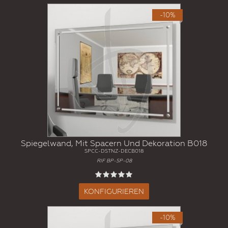
-10%
Spiegelwand, Mit Spacern Und Dekoration B018
SPCC-DSTNZ-DECB018
RIF BP-SP-08
KONFIGURIEREN
-10%