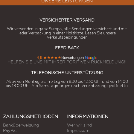
UNSERE LEISTUNGEN
VERSICHERTER VERSAND
Wir versenden in ganz Europa, alle Sendungen versichert und mit
jeder Verpackung in einer Holzkiste. Lesen Sie unsere
Verkaufsbedingungen
FEED BACK
4,9
★★★★★
Bewertungen
G
o
o
g
l
e
HELFEN SIE UNS MIT IHRER PORITIVEN RUCKMELDUNG!!
TELEFONISCHE UNTERSTÜTZUNG
Aktiv von Montag bis Freitag von 8.30 bis 12.30 Uhr und von 14.00
bis 18.00 Uhr. Am Samstagmorgen nach Vereinbarung geöffnetto.
ZAHLUNGSMETHODEN
INFORMATIONEN
Banküberweisung
Wer wir sind
PayPal
Impressum