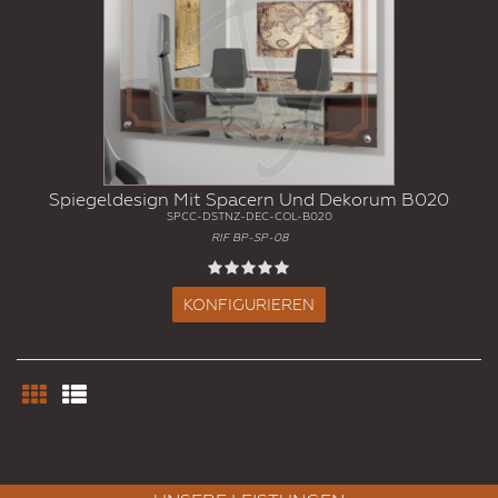
Spiegeldesign Mit Spacern Und Dekorum B020
SPCC-DSTNZ-DEC-COL-B020
RIF BP-SP-08
KONFIGURIEREN