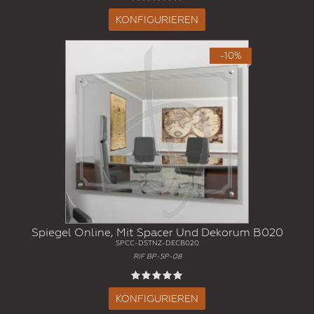
KONFIGURIEREN
-10%
Spiegel Online, Mit Spacer Und Dekorum B020
SPCC-DSTNZ-DECB020
RIF BP-SP-08
KONFIGURIEREN