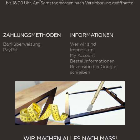
bis 18.00 Uhr. Am Samstagmorgen nach Vereinbarung geöffnetto.
ZAHLUNGSMETHODEN
INFORMATIONEN
Banküberweisung
Wer wir sind
PayPal
Impressum
My Account
Bestellinformationen
Rezension bei Google
schreiben
WIR MACHEN ALLES NACH MASS!