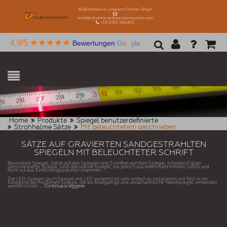
Willkommen in unserem Online-Shop!
vendite@vetreriadimensionevetro.com
+39 0163 560432
★★★★★
4,9/5
Bewertungen
G
o
o
g
l
e
Home
Produkte
Spiegel benutzerdefinierte
Strohhalme Sätze
Mit beleuchtetem geschrieben
SÄTZE AUF GRAVIERTEN SANDGESTRAHLTEN
SPIEGELN MIT BELEUCHTETER SCHRIFT
Besondere Spiegel: Sätze auf den Spiegeln und Schriften auf dem Spiegel, in beiden Fällen
personalisierte Spiegel, sind dekorative Spiegel, die jedoch aus einem bestimmten Gefühl und
nicht nur aus Einrichtungszubehör stammen.
Der LED-Spiegel (auch Spiegel mit LED genannt) ist sehr einfach zu installieren und fällt in die
Kategorie der modernen Spiegel, die als einzigartige und unnachahmliche Wandspiegel verwendet
werden sollen.
... Continua a leggere