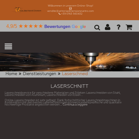
Willkommen in unserem Online-Shop!
vendite@vetreriadimensionevetro.com
+39 0163 560432
★★★★★
4,9/5
Bewertungen
G
o
o
g
l
e
Home
Dienstleistungen
Laserschneid
LASERSCHNITT
Laserschneidservice für verschiedene Materialien und Stärken: Laserschneiden von Stahl,
Laserschneiden von Aluminium, Laserschneiden von Eisen ...
Online-Laserschneiden ist sehr gefragt: Dank fortschrittlicher Laserschneidmaschinen in
Kombination mit den besten Lasertechnologien können kundenspezifische und qualitativ
hochwertige Produkte angeboten werden
... Continua a leggere