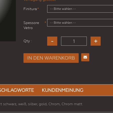
Finitura
*
Spessore
*
Vetro
Qty :
IN DEN WARENKORB
E-
Mail
an
einen
Freund
SCHLAGWORTE
KUNDENMEINUNG
 schwarz, weiß, silber, gold, Chrom, Chrom matt.