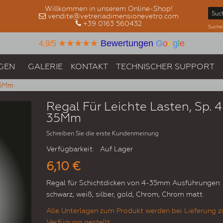
Willkommen in unserem Online-Shop!
vendite@vetreriadimensionevetro.com
+39 0163 560432
Suche
★★★★★
Bewertungen
G
o
o
g
l
e
4,9/5
GEN
GALERIE
KONTAKT
TECHNISCHER SUPPORT
-35Mm
Regal Für Leichte Lasten, Sp. 4
35Mm
Schreiben Sie die erste Kundenmeinung
Verfügbarkeit:
Auf Lager
6,10 €
Regal für Schichtdicken von 4-35mm Ausführungen:
schwarz, weiß, silber, gold, Chrom, Chrom matt.
Alle Unterlagen zum Produkt werden bei Lieferung z
Verfügung gestellt