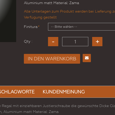
Aluminium matt Material: Zama
Alle Unterlagen zum Produkt werden bei Lieferung z
Verfügung gestellt
Finitura
*
Qty :
IN DEN WARENKORB
E-
Mail
an
einen
Freund
SCHLAGWORTE
KUNDENMEINUNG
Regal mit einziehbaren Justierschraube die gewünschte Dicke Gl
m, Aluminium matt Material: Zama