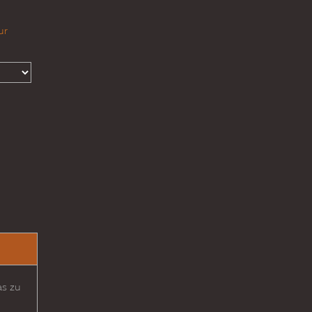
ur
as zu