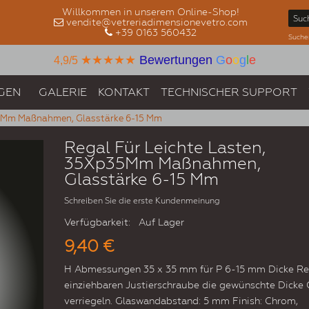
Willkommen in unserem Online-Shop!
vendite@vetreriadimensionevetro.com
+39 0163 560432
Suche
★★★★★
Bewertungen
G
o
o
g
l
e
4,9/5
GEN
GALERIE
KONTAKT
TECHNISCHER SUPPORT
35Mm Maßnahmen, Glasstärke 6-15 Mm
Regal Für Leichte Lasten,
35Xp35Mm Maßnahmen,
Glasstärke 6-15 Mm
Schreiben Sie die erste Kundenmeinung
Verfügbarkeit:
Auf Lager
9,40 €
H Abmessungen 35 x 35 mm für P 6-15 mm Dicke Re
einziehbaren Justierschraube die gewünschte Dicke 
verriegeln. Glaswandabstand: 5 mm Finish: Chrom,