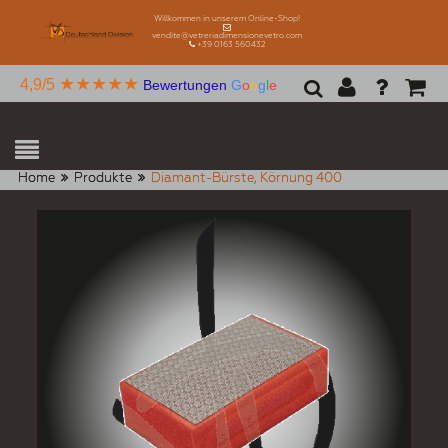
Willkommen in unserem Online-Shop!
vendite@vetreriadimensionevetro.com
+39 0163 560432
★★★★★
4,9/5
Bewertungen
G
o
o
g
l
e
Home
Produkte
Diamant-Bürste, Körnung 400