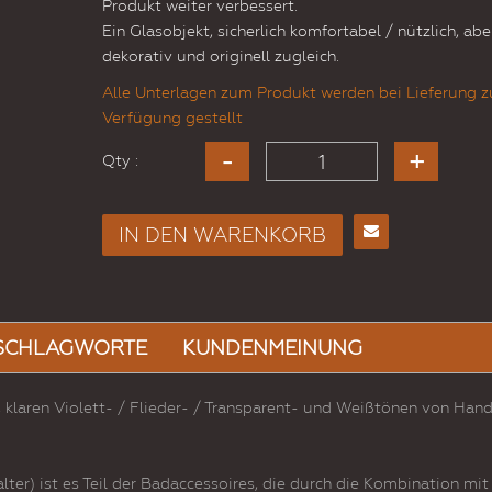
Produkt weiter verbessert.
Ein Glasobjekt, sicherlich komfortabel / nützlich, ab
dekorativ und originell zugleich.
Alle Unterlagen zum Produkt werden bei Lieferung z
Verfügung gestellt
Qty :
IN DEN WARENKORB
E-
Mail
an
einen
SCHLAGWORTE
KUNDENMEINUNG
Freund
 klaren Violett- / Flieder- / Transparent- und Weißtönen von Han
lter) ist es Teil der Badaccessoires, die durch die Kombination mit