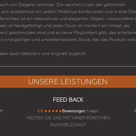
ch von Eleganz verleihen. Die weichen Linien der geformten
n sich problemlos mit jedem Möbeltyp kombinieren und in eine De
fenschale ist ein dekoratives und elegantes Objekt, insbesondere 
le ist handgefertigt und jedes Stück ist insofern ein Unikat, als
en) geschmolzen wird und es keine Möglichkeit gibt, das erhalten
in einzigartiges und unwiederholbares Stück, das das Produkt weit
 aber auch dekorativ und originell zugleich.
UNSERE LEISTUNGEN
FEED BACK
rt
4,9
★★★★★
Bewertungen
G
o
o
g
l
e
HELFEN SIE UNS MIT IHRER PORITIVEN
RUCKMELDUNG!!