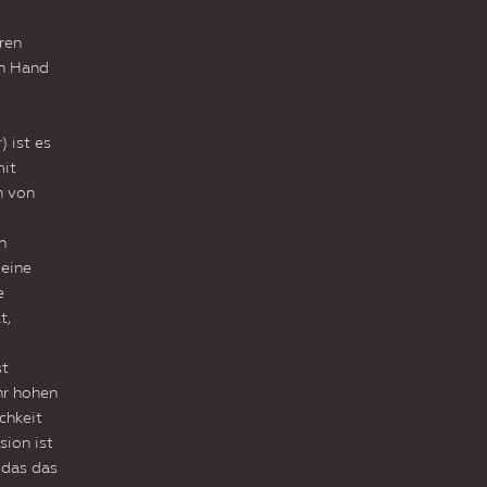
ren
on Hand
 ist es
mit
h von
h
eine
e
t,
st
hr hohen
chkeit
sion ist
 das das