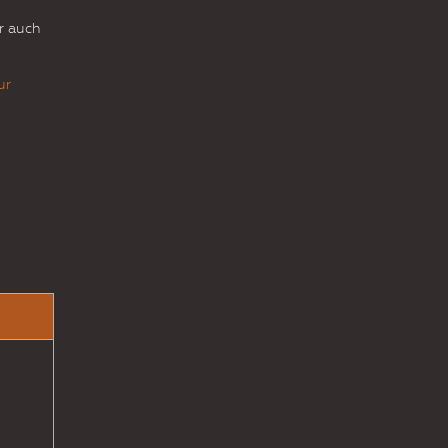
er auch
ur
d