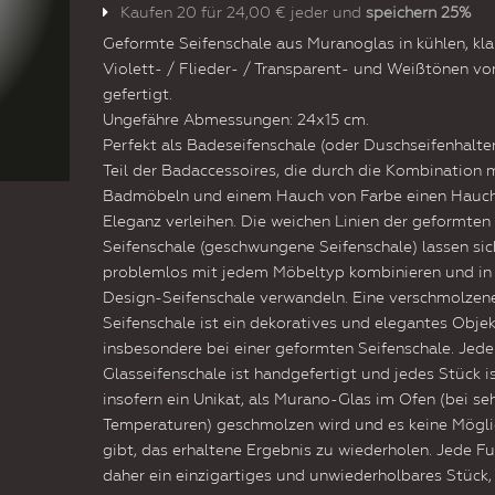
Kaufen 20 für
24,00 €
jeder und
speichern
25
%
Geformte Seifenschale aus Muranoglas in kühlen, kla
Violett- / Flieder- / Transparent- und Weißtönen v
gefertigt.
Ungefähre Abmessungen: 24x15 cm.
Perfekt als Badeseifenschale (oder Duschseifenhalter)
Teil der Badaccessoires, die durch die Kombination 
Badmöbeln und einem Hauch von Farbe einen Hauc
Eleganz verleihen. Die weichen Linien der geformten
Seifenschale (geschwungene Seifenschale) lassen sic
problemlos mit jedem Möbeltyp kombinieren und in 
Design-Seifenschale verwandeln. Eine verschmolzen
Seifenschale ist ein dekoratives und elegantes Objek
insbesondere bei einer geformten Seifenschale. Jede
Glasseifenschale ist handgefertigt und jedes Stück i
insofern ein Unikat, als Murano-Glas im Ofen (bei se
Temperaturen) geschmolzen wird und es keine Mögli
gibt, das erhaltene Ergebnis zu wiederholen. Jede Fu
daher ein einzigartiges und unwiederholbares Stück,