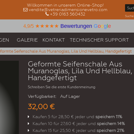
Willkommen in unserem Online-Shop!
vendite@vetreriadimensionevetro.com
+39 0163 560432
Suche
★★★★★
Bewertungen
G
o
o
g
l
e
4,9/5
GEN
GALERIE
KONTAKT
TECHNISCHER SUPPORT
formte Seifenschale Aus Muranoglas, Lila Und Hellblau, Handgefertigt
Geformte Seifenschale Aus
Muranoglas, Lila Und Hellblau,
Handgefertigt
Schreiben Sie die erste Kundenmeinung
Verfügbarkeit:
Auf Lager
32,00 €
Kaufen 5 für
28,50 €
jeder und
speichern
11
%
Kaufen 10 für
27,60 €
jeder und
speichern
14
%
Kaufen 15 für
25,50 €
jeder und
speichern
21
%