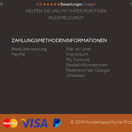
rt
4,9
★★★★★
Bewertungen
G
o
o
g
l
e
HELFEN SIE UNS MIT IHRER PORITIVEN
RUCKMELDUNG!!
ZAHLUNGSMETHODEN
INFORMATIONEN
Banküberweisung
Wer wir sind
PayPal
Impressum
My Account
Bestellinformationen
Rezension bei Google
schreiben
© 2019 Kundenspezifische Prod