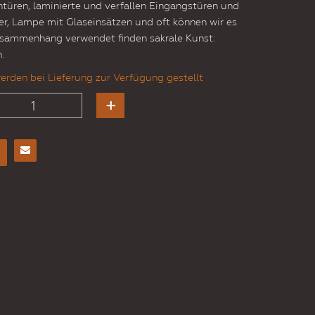
entüren, laminierte und verfallen Eingangstüren und
ter, Lampe mit Glaseinsätzen und oft können wir es
ammenhang verwendet finden sakrale Kunst:
.
erden bei Lieferung zur Verfügung gestellt
E-
Mail
an
einen
Freund