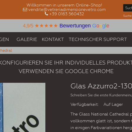
Willkommen in unserem Online-Shop!
vendite@vetreriadimensionevetro.com
+39 0163 560432
Suche
★★★★★
Bewertungen
G
o
o
g
l
e
4,9/5
GEN
GALERIE
KONTAKT
TECHNISCHER SUPPORT
thedral
KONFIGURIEREN SIE IHR INDIVIDUELLES PRODUK
VERWENDEN SIE GOOGLE CHROME
Glas Azzurro2-130
Schreiben Sie die erste Kundenmein
Verfügbarkeit:
Auf Lager
The Glass National Cathedral p
vollkommen glatt ist, sondern
in einigen Farbvariationen herg