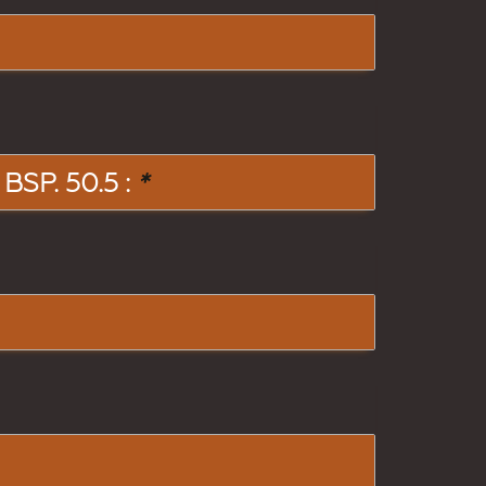
SP. 50.5 :
*