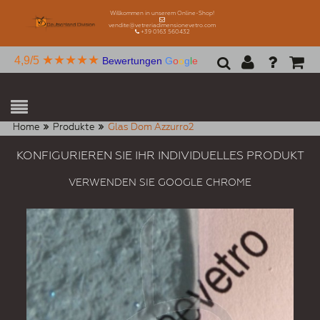
Willkommen in unserem Online-Shop!
vendite@vetreriadimensionevetro.com
+39 0163 560432
★★★★★
4,9/5
Bewertungen
G
o
o
g
l
e
Home
Produkte
Glas Dom Azzurro2
KONFIGURIEREN SIE IHR INDIVIDUELLES PRODUKT
VERWENDEN SIE GOOGLE CHROME