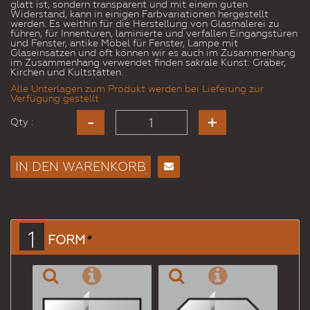
glatt ist, sondern transparent und mit einem guten
Widerstand, kann in einigen Farbvariationen hergestellt
werden. Es weithin für die Herstellung von Glasmalerei zu
führen, für Innentüren, laminierte und verfallen Eingangstüren
und Fenster, antike Möbel für Fenster, Lampe mit
Glaseinsätzen und oft können wir es auch im Zusammenhang
im Zusammenhang verwendet finden sakrale Kunst: Gräber,
Kirchen und Kultstätten.
Alle Unterlagen zum Produkt werden bei Lieferung zur
Verfügung gestellt
Qty :
IN DEN WARENKORB
E-
Mail
an
einen
1
FORM
*
Freund