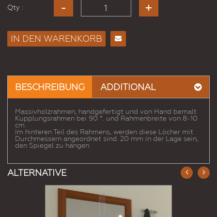
Qty :
IN DEN WARENKORB
E-
Mail
an
einen
BESCHREIBUNG
ADDITIONAL
Freund
Massivholzrahmen, handgefertigt und von Hand bemalt
Kupplungsrahmen bei 90 °. und Rahmenbreite von 8-10
cm.
Im hinteren Teil des Rahmens, werden diese Löcher mit
Durchmessern angeordnet sind. 20 mm in der Lage sein,
den Spiegel zu hängen.
ALTERNATIVE