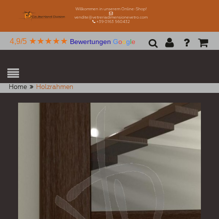
Willkommen in unserem Online-Shop!
vendite@vetreriadimensionevetro.com
+39 0163 560432
★★★★★
4,9/5
Bewertungen
G
o
o
g
l
e
Home
Holzrahmen