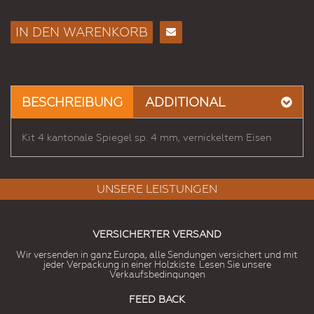
IN DEN WARENKORB
E-
Mail
an
einen
BESCHREIBUNG
ADDITIONAL
Freund
Kit 4 kantonale Spiegel sp. 4 mm, vernickeltem Eisen
UNSERE LEISTUNGEN
VERSICHERTER VERSAND
Wir versenden in ganz Europa, alle Sendungen versichert und mit
jeder Verpackung in einer Holzkiste. Lesen Sie unsere
Verkaufsbedingungen
FEED BACK