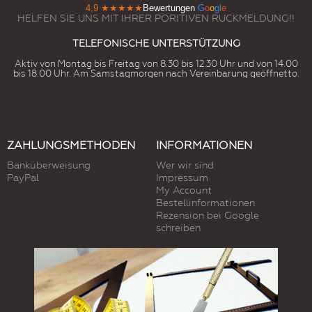
4,9
★★★★★
Bewertungen
G
o
o
g
l
e
HELFEN SIE UNS MIT IHRER PORITIVEN RUCKMELDUNG!!
TELEFONISCHE UNTERSTÜTZUNG
Aktiv von Montag bis Freitag von 8.30 bis 12.30 Uhr und von 14.00
bis 18.00 Uhr. Am Samstagmorgen nach Vereinbarung geöffnetto.
ZAHLUNGSMETHODEN
INFORMATIONEN
Banküberweisung
Wer wir sind
PayPal
Impressum
My Account
Bestellinformationen
Rezension bei Google
schreiben