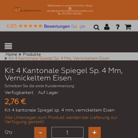
Willkommen in unserem Online-Shop!
vendite@vetreriadimensionevetro.com
+39 0163 560432
★★★★★
4,9/5
Bewertungen
G
o
o
g
l
e
Home
Produkte
Kit 4 Kantonale Spiegel Sp. 4 Mm, Vernickeltem Eisen
Kit 4 Kantonale Spiegel Sp. 4 Mm,
Vernickeltem Eisen
Schreiben Sie die erste Kundenmeinung
Verfügbarkeit:
Auf Lager
2,76 €
Kit 4 kantonale Spiegel sp. 4 mm, vernickeltem Eisen
Alle Unterlagen zum Produkt werden bei Lieferung zur
Verfügung gestellt
Qty :