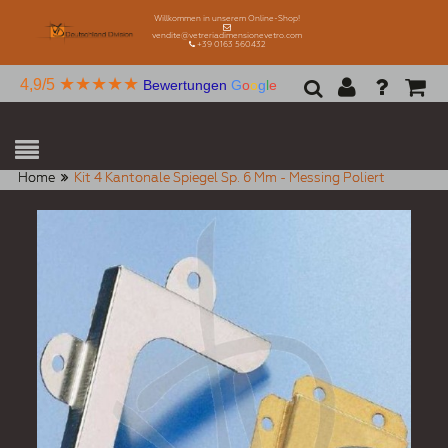
Willkommen in unserem Online-Shop!
vendite@vetreriadimensionevetro.com
+39 0163 560432
★★★★★
4,9/5
Bewertungen
G
o
o
g
l
e
Home
Kit 4 Kantonale Spiegel Sp. 6 Mm - Messing Poliert