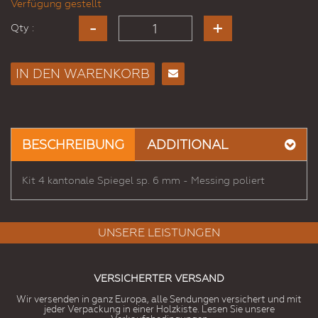
Verfügung gestellt
Qty :
IN DEN WARENKORB
E-
Mail
an
einen
BESCHREIBUNG
ADDITIONAL
Freund
Kit 4 kantonale Spiegel sp. 6 mm - Messing poliert
UNSERE LEISTUNGEN
VERSICHERTER VERSAND
Wir versenden in ganz Europa, alle Sendungen versichert und mit
jeder Verpackung in einer Holzkiste. Lesen Sie unsere