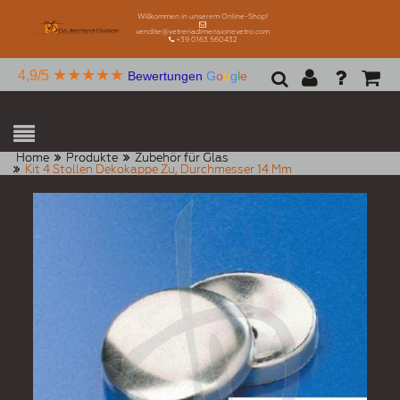
Willkommen in unserem Online-Shop!
vendite@vetreriadimensionevetro.com
+39 0163 560432
★★★★★
4,9/5
Bewertungen
G
o
o
g
l
e
Home
Produkte
Zubehör für Glas
Kit 4 Stollen Dekokappe Zu, Durchmesser 14 Mm