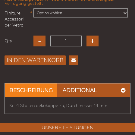
Verfügung gestellt
Finiture
*
Accessori
per Vetro
Qty :
IN DEN WARENKORB
E-
Mail
an
einen
BESCHREIBUNG
ADDITIONAL
Freund
Kit 4 Stollen dekokappe zu, Durchmesser 14 mm
UNSERE LEISTUNGEN