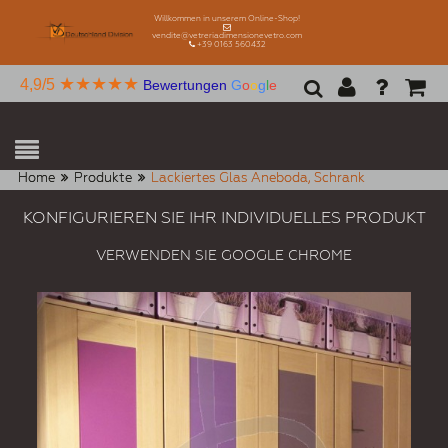
Willkommen in unserem Online-Shop!
vendite@vetreriadimensionevetro.com
+39 0163 560432
★★★★★
4,9/5
Bewertungen
G
o
o
g
l
e
Home
Produkte
Lackiertes Glas Aneboda, Schrank
KONFIGURIEREN SIE IHR INDIVIDUELLES PRODUKT
VERWENDEN SIE GOOGLE CHROME