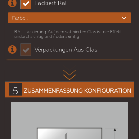
Lackiert Ral
Farbe :
RAL-Lackierung: Auf dem satinierten Glas ist der Effekt
# 1000
# 1001
# 1002
# 1003
# 1004
# 1005
undurchsichtig und / oder samtig
Beigegrünlich
Beige
YellowSand
YellowSignal
Gelbgold
Honiggelb
Verpackungen Aus Glas
# 1006
# 1007
# 1011
# 1012
# 1013
# 1014
Yellowpolenta
YellowNarcissus
BeigeBraun
Zitronengelb
PearlWhite
Elfenbein
# 1015
# 1016
# 1017
# 1018
# 1019
# 1020
LightIvory
SulfurYellow
SaffronYellow
Zinkgelb
BeigeGrau
YellowOlive
5
ZUSAMMENFASSUNG KONFIGURATION
# 1021
# 1023
# 1024
# 1026
# 1027
# 1028
Yellowswede
TrafficYellow
GelbOcker
Brightgelb
YellowCurry
GelbeMelone
# 1032
# 1033
# 1034
# 1035
# 1036
# 1037
YellowBesen
YellowDahlia
PastellYellow
Perlbeiger
PearlGold
Sonnengelb
# 2000
# 2001
# 2002
# 2003
# 2004
# 2005