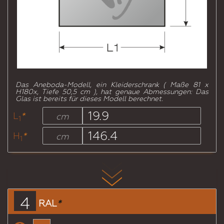
Das Aneboda-Modell, ein Kleiderschrank (
Maße
81 x
H180x, Tiefe 50,5 cm
),
hat genaue Abmessungen: Das
Glas ist bereits für dieses Modell berechnet.
L
*
cm
1
H
*
cm
1
4
RAL
*