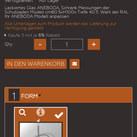
Verfügbarkeit:
Auf Lager
Lackiertes Glas ANEBODA, Schrank Messungen der
Schubladen Modell cm80.5xH100x Tiefe 40.5. Wahl der RAL
Ihr ANEBODA Modell anpassen.
Alle Unterlagen zum Produkt werden bei Lieferung zur
Verfügung gestellt
Kaufe 3 mit je
6%
Rabatt
Qty :
IN DEN WARENKORB
E-
Mail
an
einen
1
FORM
*
Freund