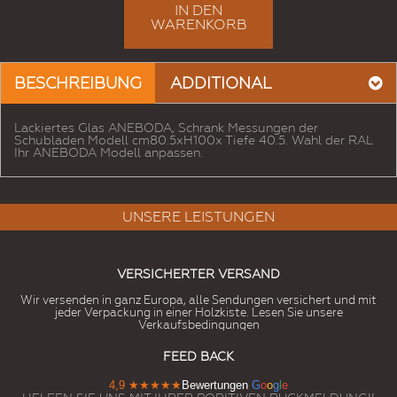
IN DEN
# 6009
# 6010
# 6011
# 6012
# 6013
# 6014
WARENKORB
Tannengrün
Gras-Grün
Resedagrün
Schwärzlichgrün
GrünRohr
Olivagelblich
# 6015
# 6016
# 6017
# 6018
# 6019
# 6020
BESCHREIBUNG
ADDITIONAL
Olivaschwärzlich
Türkisgrün
GrünMai
Gelblichgrün
Grün-Weiß
Chromgrün
Lackiertes Glas ANEBODA, Schrank Messungen der
# 6021
# 6022
# 6024
# 6025
# 6026
# 6027
Schubladen Modell cm80.5xH100x Tiefe 40.5. Wahl der RAL
Hellgrün
Olivabräunlich
TrafficGrün
Farn-Grün
GrünOpal
LightGreen
Ihr ANEBODA Modell anpassen.
# 6028
# 6029
# 6032
# 6033
# 6034
# 6035
PineGrün
MintGreen
Grün-Signal
TurquoiseMinze
TurquoisePastell
PerleGrün
UNSERE LEISTUNGEN
# 6036
# 6037
# 6038
# 7000
# 7001
# 7002
GrünperlmuttOpalo
PureGreen
Hellgrün
GraueEichhörnchen
Silbergrau
Grayfahl
VERSICHERTER VERSAND
Wir versenden in ganz Europa, alle Sendungen versichert und mit
# 7003
# 7004
# 7005
# 7006
# 7008
# 7009
jeder Verpackung in einer Holzkiste. Lesen Sie unsere
MossGrau
GraySignal
MouseGrey
Graubeige
Graykhaki
Grünlichgrau
Verkaufsbedingungen
FEED BACK
# 7010
# 7011
# 7012
# 7013
# 7015
# 7016
GrayZelt
IronGrau
Basaltgrau
Bräunlichgrau
Schiefergrau
Anthrazitgrau
4,9
★★★★★
Bewertungen
G
o
o
g
l
e