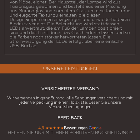
von Möbel eignet. Der Hauptteil der Lampe wird aus
Fusionsglas gewonnen und besteht aus einer Mischung
aus Muranoglas und normalem Glas, um eine farbenfrohe
und elegante Textur zu erhalten, die diesen
Designlampen einen einzigartigen und unwiederholbaren
Eindruck verleiht. Die Beleuchtung wird stattdessen
LEDs anvertraut, die am Fuß der Lampen positioniert
sind und das Licht durch das Glas hindurch lassen und so
die Farben noch stärker hervortreten lassen. Die
Stromversorgung der LEDs erfolgt über eine einfache
USB-Buchse.
UNSERE LEISTUNGEN
VERSICHERTER VERSAND
Wir versenden in ganz Europa, alle Sendungen versichert und mit
jeder Verpackung in einer Holzkiste. Lesen Sie unsere
Verkaufsbedingungen
FEED BACK
4,9
★★★★★
Bewertungen
G
o
o
g
l
e
HELFEN SIE UNS MIT IHRER PORITIVEN RUCKMELDUNG!!