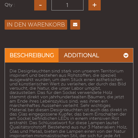
Qty :
IN DEN WARENKORB
E-
Mail
an
einen
BESCHREIBUNG
ADDITIONAL
Freund
Die Designleuchten sind stark von unserem Territorium
inspiriert und bestehen aus Rohstoffen, die speziell
ausgewählt wurden, um dem Stück einen ästhetischen
und künstlerischen Wert zu verleihen, der durch das Bild
versucht, die Natur, die unser Labor umgibt,
darzustellen. Das für den Sockel verwendete Holz
stammt direkt von jahrhundertealten Bäumen, die jetzt
am Ende ihres Lebenszyklus sind, was ihnen ein
märchenhaftes Aussehen verleiht. Sehr wichtiges
Material bei diesen Designleuchten ist auch das direkt in
das Glas eingegossene Kupfer, das beim Einschalten der
am Sockel befindlichen LEDs in einem intensiven Rot
erstrahlt. Das Schlüsselwort für diese Lampen lautet:
Qualitätsrohstoff. Bestehend aus nur 3 Materialien: Holz,
Glas und Metall, bieten die Lampen einen von der Natur
inspirierten minimalistischen Stil, der sich für jede Art