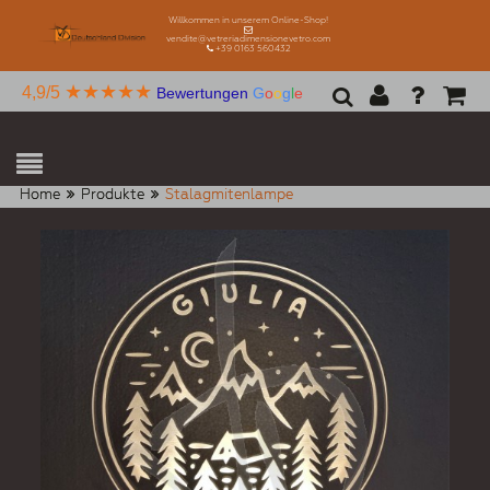
Willkommen in unserem Online-Shop!
vendite@vetreriadimensionevetro.com
+39 0163 560432
★★★★★
4,9/5
Bewertungen
G
o
o
g
l
e
Home
Produkte
Stalagmitenlampe