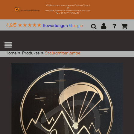
Willkommen in unserem Online-Shop!
vendite@vetreriadimensionevetro.com
+39 0163 560432
★★★★★
4,9/5
Bewertungen
G
o
o
g
l
e
Home
Produkte
Stalagmitenlampe