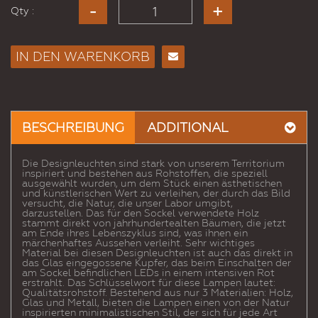
Qty :
IN DEN WARENKORB
E-
Mail
an
einen
BESCHREIBUNG
ADDITIONAL
Freund
Die Designleuchten sind stark von unserem Territorium
inspiriert und bestehen aus Rohstoffen, die speziell
ausgewählt wurden, um dem Stück einen ästhetischen
und künstlerischen Wert zu verleihen, der durch das Bild
versucht, die Natur, die unser Labor umgibt,
darzustellen. Das für den Sockel verwendete Holz
stammt direkt von jahrhundertealten Bäumen, die jetzt
am Ende ihres Lebenszyklus sind, was ihnen ein
märchenhaftes Aussehen verleiht. Sehr wichtiges
Material bei diesen Designleuchten ist auch das direkt in
das Glas eingegossene Kupfer, das beim Einschalten der
am Sockel befindlichen LEDs in einem intensiven Rot
erstrahlt. Das Schlüsselwort für diese Lampen lautet:
Qualitätsrohstoff. Bestehend aus nur 3 Materialien: Holz,
Glas und Metall, bieten die Lampen einen von der Natur
inspirierten minimalistischen Stil, der sich für jede Art