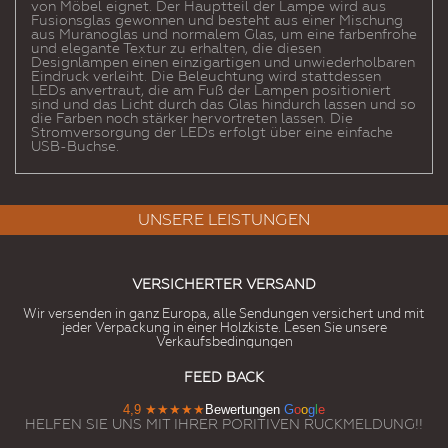
von Möbel eignet. Der Hauptteil der Lampe wird aus
Fusionsglas gewonnen und besteht aus einer Mischung
aus Muranoglas und normalem Glas, um eine farbenfrohe
und elegante Textur zu erhalten, die diesen
Designlampen einen einzigartigen und unwiederholbaren
Eindruck verleiht. Die Beleuchtung wird stattdessen
LEDs anvertraut, die am Fuß der Lampen positioniert
sind und das Licht durch das Glas hindurch lassen und so
die Farben noch stärker hervortreten lassen. Die
Stromversorgung der LEDs erfolgt über eine einfache
USB-Buchse.
UNSERE LEISTUNGEN
VERSICHERTER VERSAND
Wir versenden in ganz Europa, alle Sendungen versichert und mit
jeder Verpackung in einer Holzkiste. Lesen Sie unsere
Verkaufsbedingungen
FEED BACK
4,9
★★★★★
Bewertungen
G
o
o
g
l
e
HELFEN SIE UNS MIT IHRER PORITIVEN RUCKMELDUNG!!