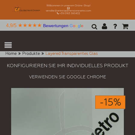
Willkommen in unserem Online-Shop!
vendite@vetreriadimensionevetro.com
+39 0163 560432
★★★★★
4,9/5
Bewertungen
G
o
o
g
l
e
Home
Produkte
Layered Transparentes Glas
KONFIGURIEREN SIE IHR INDIVIDUELLES PRODUKT
VERWENDEN SIE GOOGLE CHROME
-15%