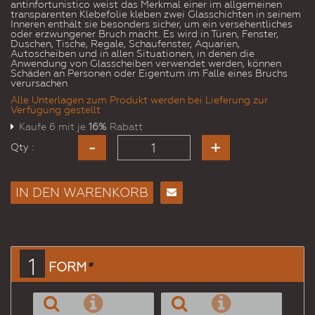
antinfortunistico weist das Merkmal einer im allgemeinen
transparenten Klebefolie kleben zwei Glasschichten in seinem
Inneren enthält sie besonders sicher, um ein versehentliches
oder erzwungener Bruch macht. Es wird in Türen, Fenster,
Duschen, Tische, Regale, Schaufenster, Aquarien,
Autoscheiben und in allen Situationen, in denen die
Anwendung von Glasscheiben verwendet werden, können
Schäden an Personen oder Eigentum im Falle eines Bruchs
verursachen
Alle Unterlagen zum Produkt werden bei Lieferung zur
Verfügung gestellt
Kaufe 6 mit je
16%
Rabatt
Qty :
IN DEN WARENKORB
E-
Mail
an
einen
1
FORM
*
Freund