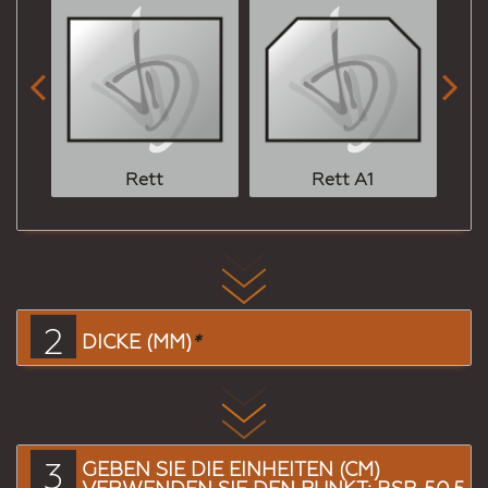


Rett
Rett A1
2
DICKE (MM)
*
3
GEBEN SIE DIE EINHEITEN (CM)