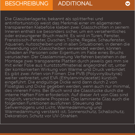
BESCHREIBUNG
ADDITIONAL
Die Glasüberlagerte, bekannt als splitterfrei und
antinfortunistico weist das Merkmal einer im allgemeinen
transparenten Klebefolie kleben zwei Glasschichten in seinem
Inneren enthält sie besonders sicher, um ein versehentliches
oder erzwungener Bruch macht. Es wird in Türen, Fenster,
Französisch-Fenster, Duschen, Tische, Regale, Schaufenster,
Aquarien, Autoscheiben und in allen Situationen, in denen die
Anwendung von Glasscheiben verwendet werden, können
Schäden an Personen oder Eigentum im Falle eines Bruchs
verursachen .Der Glaslaminierung Verfahren bestehen in der
Montage zwei transparente Platten durch jeweils ges mm sie
mit einer Folie aus Kunststoffmaterial angeordnet ist, unter
der kombinierten Wirkung von Wärme und Druck verbindet.
Es gibt zwei Arten von Filmen: Die PVB (Polyvinylbutyral)
weiter verbreitet, und EVA (Ethylenvinylacetat) kürzlich
eingeführt. Die endgültige Dicke wird dann durch 2 von
Floatglas und Dicke gegeben werden, wenn auch nur minimal,
des inneren Films. Bei Bruch wird die Glasstücke durch die
interne Haften Film erforderlich. Auf dieser Art von Glas sind
möglich, verschiedene Prozesse. Das laminierte Glas auch die
folgenden Funktionen ausführen: Steuerung des
Sehvermögens und Licht; Wärmedämmung und
Wärmedämmung verstärkt ist; Sonnenschutz; Schallschutz;
Dekoration; Schutz vor UV-Strahlen.