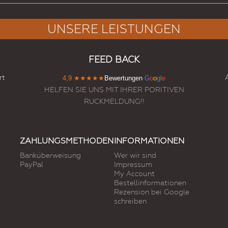
UNSERE LEISTUNGEN
FEED BACK
rt
4,9
★★★★★
Bewertungen
G
o
o
g
l
e
HELFEN SIE UNS MIT IHRER PORITIVEN
RUCKMELDUNG!!
ZAHLUNGSMETHODEN
INFORMATIONEN
Banküberweisung
Wer wir sind
PayPal
Impressum
My Account
Bestellinformationen
Rezension bei Google
schreiben