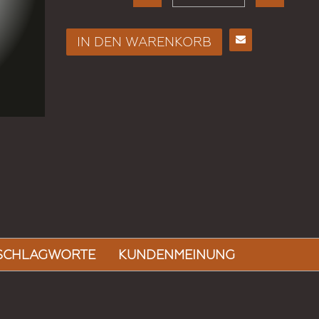
IN DEN WARENKORB
E-
Mail
an
einen
Freund
SCHLAGWORTE
KUNDENMEINUNG