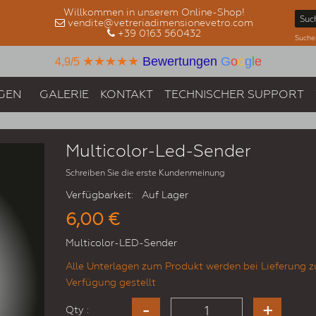
Willkommen in unserem Online-Shop!
vendite@vetreriadimensionevetro.com
+39 0163 560432
Suche
★★★★★
Bewertungen
G
o
o
g
l
e
4,9/5
GEN
GALERIE
KONTAKT
TECHNISCHER SUPPORT
Multicolor-Led-Sender
Schreiben Sie die erste Kundenmeinung
Verfügbarkeit:
Auf Lager
6,00 €
Multicolor-LED-Sender
Alle Unterlagen zum Produkt werden bei Lieferung z
Verfügung gestellt
Qty :