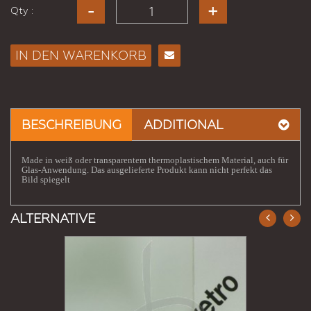
Qty :
IN DEN WARENKORB
E-
Mail
an
einen
BESCHREIBUNG
ADDITIONAL
Freund
Made in weiß oder transparentem thermoplastischem Material, auch für
Glas-Anwendung. Das ausgelieferte Produkt kann nicht perfekt das
Bild spiegelt
ALTERNATIVE