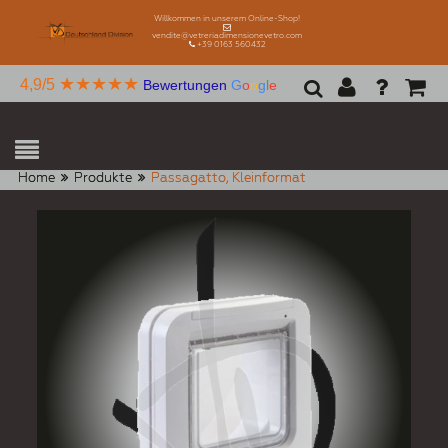
Willkommen in unserem Online-Shop!
vendite@vetreriadimensionevetro.com
+39 0163 560432
★★★★★
4,9/5
Bewertungen
G
o
o
g
l
e
Home
Produkte
Passagatto, Kleinformat