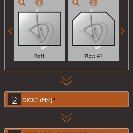


Rett
Rett A1
2
DICKE (MM)
*