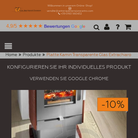
Willkommen in unserem Online-Shop!
vendite@vetreriadimensionevetro.com
+39 0163 560432
★★★★★
4,9/5
Bewertungen
G
o
o
g
l
e
Home
Produkte
Platte Kamin Transparente Glas Extrachiaro
KONFIGURIEREN SIE IHR INDIVIDUELLES PRODUKT
VERWENDEN SIE GOOGLE CHROME
-10%