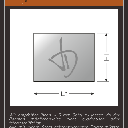
:
*
Wir empfehlen Ihnen, 4-5 mm Spiel zu lassen, da der
Rahmen möglicherweise nicht quadratisch oder
"eingeschifft" ist.
Alle mit einem Stern gekennzeichneten Felder müssen