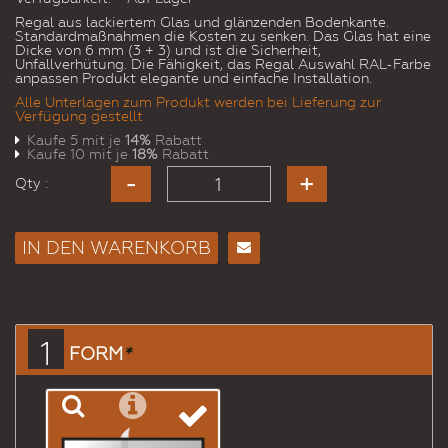
Regal aus lackiertem Glas und glänzenden Bodenkante.
Standardmaßnahmen die Kosten zu senken. Das Glas hat eine
Dicke von 6 mm (3 + 3) und ist die Sicherheit,
Unfallverhütung. Die Fähigkeit, das Regal Auswahl RAL-Farbe
anpassen Produkt elegante und einfache Installation.
Alle Unterlagen zum Produkt werden bei Lieferung zur
Verfügung gestellt
Kaufe 5 mit je
14%
Rabatt
Kaufe 10 mit je
18%
Rabatt
Qty :
IN DEN WARENKORB
E-
Mail
an
einen
1
FORM
*
Freund