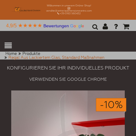
Willkommen in unserem Online-Shop!
vendite@vetreriadimensionevetro.com
+39 0163 560432
★★★★★
4,9/5
Bewertungen
G
o
o
g
l
e
Home
Produkte
Regal Aus Lackiertem Glas, Standard Maßnahmen
KONFIGURIEREN SIE IHR INDIVIDUELLES PRODUKT
VERWENDEN SIE GOOGLE CHROME
-10%