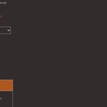
rial:
ur
ke