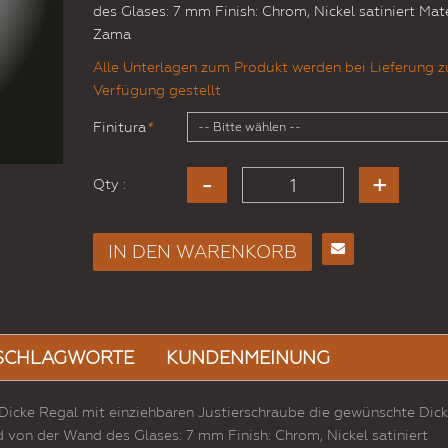
des Glases: 7 mm Finish: Chrom, Nickel satiniert Mate
Zama
Alle Unterlagen zum Produkt werden bei Lieferung z
Verfügung gestellt
Finitura
*
Qty :
IN DEN WARENKORB
E-
Mail
an
einen
Freund
SCHLAGWORTE
KUNDENMEINUNG
cke Regal mit einziehbaren Justierschraube die gewünschte Dic
von der Wand des Glases: 7 mm Finish: Chrom, Nickel satiniert