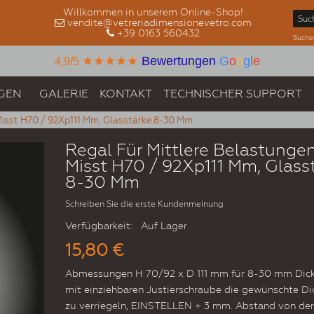
Willkommen in unserem Online-Shop!
vendite@vetreriadimensionevetro.com
+39 0163 560432
Suche
★★★★★
Bewertungen
G
o
o
g
l
e
4,9/5
GEN
GALERIE
KONTAKT
TECHNISCHER SUPPORT
Misst H70 / 92Xp111 Mm, Glasstärke 8-30 Mm
Regal Für Mittlere Belastungen
Misst H70 / 92Xp111 Mm, Glass
8-30 Mm
Schreiben Sie die erste Kundenmeinung
Verfügbarkeit:
Auf Lager
15,80 €
Abmessungen H 70/92 x D 111 mm für 8-30 mm Dick
mit einziehbaren Justierschraube die gewünschte Di
zu verriegeln, EINSTELLEN + 3 mm. Abstand von de