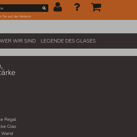
n Sie auf der Website
WER WIR SIND
LEGENDE DES GLASES
,
tärke
e Regal
cke Glas
r Wand