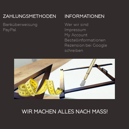
ZAHLUNGSMETHODEN
INFORMATIONEN
Banküberweisung
Wer wir sind
PayPal
Impressum
My Account
Bestellinformationen
Rezension bei Google
schreiben
WIR MACHEN ALLES NACH MASS!