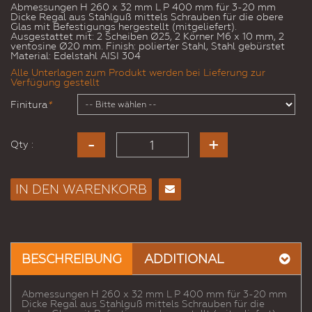
Abmessungen H 260 x 32 mm L P 400 mm für 3-20 mm
Dicke Regal aus Stahlguß mittels Schrauben für die obere
Glas mit Befestigungs hergestellt (mitgeliefert).
Ausgestattet mit: 2 Scheiben Ø25, 2 Körner M6 x 10 mm, 2
ventosine Ø20 mm. Finish: polierter Stahl, Stahl gebürstet
Material: Edelstahl AISI 304
Alle Unterlagen zum Produkt werden bei Lieferung zur
Verfügung gestellt
Finitura
*
Qty :
IN DEN WARENKORB
E-
Mail
an
einen
BESCHREIBUNG
ADDITIONAL
Freund
Abmessungen H 260 x 32 mm L P 400 mm für 3-20 mm
Dicke Regal aus Stahlguß mittels Schrauben für die