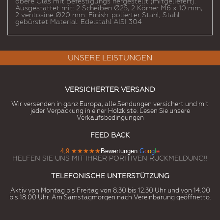
obere Glas mit Befestigungs hergestellt (mitgeliefert).
Ausgestattet mit: 2 Scheiben Ø25, 2 Körner M6 x 10 mm,
2 ventosine Ø20 mm. Finish: polierter Stahl, Stahl
gebürstet Material: Edelstahl AISI 304
UNSERE LEISTUNGEN
VERSICHERTER VERSAND
Wir versenden in ganz Europa, alle Sendungen versichert und mit
jeder Verpackung in einer Holzkiste. Lesen Sie unsere
Verkaufsbedingungen
FEED BACK
4,9
★★★★★
Bewertungen
G
o
o
g
l
e
HELFEN SIE UNS MIT IHRER PORITIVEN RUCKMELDUNG!!
TELEFONISCHE UNTERSTÜTZUNG
Aktiv von Montag bis Freitag von 8.30 bis 12.30 Uhr und von 14.00
bis 18.00 Uhr. Am Samstagmorgen nach Vereinbarung geöffnetto.