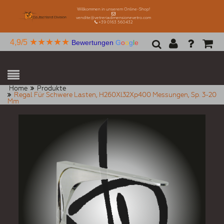
Willkommen in unserem Online-Shop!
vendite@vetreriadimensionevetro.com
+39 0163 560432
★★★★★
4,9/5
Bewertungen
G
o
o
g
l
e
Home
Produkte
Regal Für Schwere Lasten, H260Xl32Xp400 Messungen, Sp. 3-20
Mm