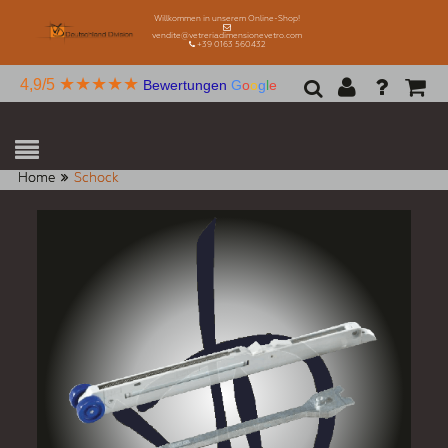
Willkommen in unserem Online-Shop!
vendite@vetreriadimensionevetro.com
+39 0163 560432
★★★★★
4,9/5
Bewertungen
G
o
o
g
l
e
Home
Schock