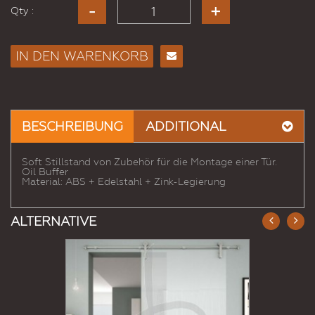
Qty :
IN DEN WARENKORB
E-
Mail
an
einen
BESCHREIBUNG
ADDITIONAL
Freund
Soft Stillstand von Zubehör für die Montage einer Tür.
Oil Buffer
Material: ABS + Edelstahl + Zink-Legierung
ALTERNATIVE