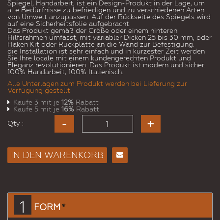
Spiegel, Handarbeit, ist ein Design-Produkt in der Lage, um
alle Bedürfnisse zu befriedigen und zu verschiedenen Arten
von Umwelt anzupassen. Auf der Rückseite des Spiegels wird
auf eine Sicherheitsfolie aufgebracht.
Das Produkt gemäß der Größe oder einem hinteren
Hilfsrahmen umfasst, mit variabler Dicken 25 bis 30 mm, oder
Haken Kit oder Rückplatte an die Wand zur Befestigung.
die Installation ist sehr einfach und in kürzester Zeit werden
Sie Ihre locale mit einem kundengerechten Produkt und
Eleganz revolutionieren. Das Produkt ist modern und sicher.
100% Handarbeit, 100% Italienisch.
Alle Unterlagen zum Produkt werden bei Lieferung zur
Verfügung gestellt
Kaufe 3 mit je
12%
Rabatt
Kaufe 5 mit je
16%
Rabatt
Qty :
IN DEN WARENKORB
E-
Mail
an
einen
1
FORM
*
Freund