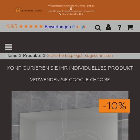
Willkommen in unserem Online-Shop!
vendite@vetreriadimensionevetro.com
+39 0163 560432
★★★★★
4,9/5
Bewertungen
G
o
o
g
l
e
Home
Produkte
Sicherheitsspiegel, Zugeschnitten
KONFIGURIEREN SIE IHR INDIVIDUELLES PRODUKT
VERWENDEN SIE GOOGLE CHROME
-10%