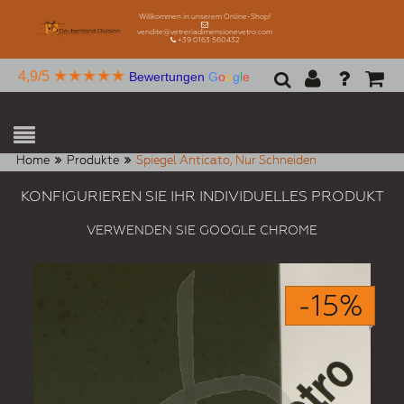
Willkommen in unserem Online-Shop!
vendite@vetreriadimensionevetro.com
+39 0163 560432
★★★★★
4,9/5
Bewertungen
G
o
o
g
l
e
Home
Produkte
Spiegel Anticato, Nur Schneiden
KONFIGURIEREN SIE IHR INDIVIDUELLES PRODUKT
VERWENDEN SIE GOOGLE CHROME
-15%