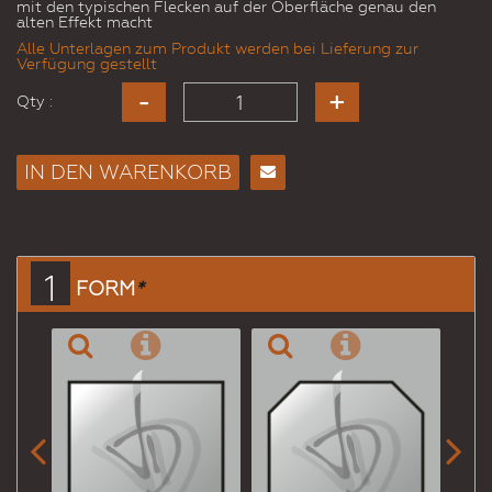
mit den typischen Flecken auf der Oberfläche genau den
alten Effekt macht
Alle Unterlagen zum Produkt werden bei Lieferung zur
Verfügung gestellt
Qty :
IN DEN WARENKORB
E-
Mail
an
einen
1
FORM
*
Freund

