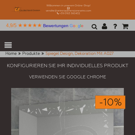
Willkommen in unserem Online-Shop!
vendite@vetreriadimensionevetro.com
+39 0163 560432
★★★★★
4,9/5
Bewertungen
G
o
o
g
l
e
Home
Produkte
Spiegel Design, Dekoration Mit A027
KONFIGURIEREN SIE IHR INDIVIDUELLES PRODUKT
VERWENDEN SIE GOOGLE CHROME
-10%