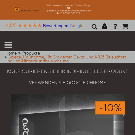
Willkommen in unserem Online-Shop!
vendite@vetreriadimensionevetro.com
+39 0163 560432
★★★★★
4,9/5
Bewertungen
G
o
o
g
l
e
Home
Produkte
Spiegel Maßnahme, Mit Gravierten Dekor Und A025 Beleuchtet
Und Led-Hintergrundbeleuchtung
KONFIGURIEREN SIE IHR INDIVIDUELLES PRODUKT
VERWENDEN SIE GOOGLE CHROME
-10%