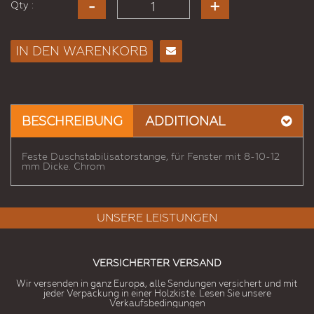
Qty :
IN DEN WARENKORB
E-
Mail
an
einen
BESCHREIBUNG
ADDITIONAL
Freund
Feste Duschstabilisatorstange, für Fenster mit 8-10-12
mm Dicke. Chrom
UNSERE LEISTUNGEN
VERSICHERTER VERSAND
Wir versenden in ganz Europa, alle Sendungen versichert und mit
jeder Verpackung in einer Holzkiste. Lesen Sie unsere
Verkaufsbedingungen