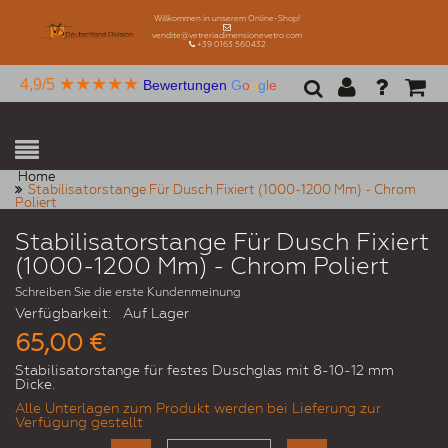
Willkommen in unserem Online-Shop!
vendite@vetreriadimensionevetro.com
+39 0163 560432
★★★★★
4,9/5
Bewertungen
G
o
o
g
l
e
Home
Stabilisatorstange Für Dusch Fixiert (1000-1200 Mm) - Chrom
Poliert
Stabilisatorstange Für Dusch Fixiert
(1000-1200 Mm) - Chrom Poliert
Schreiben Sie die erste Kundenmeinung
Verfügbarkeit:
Auf Lager
65,00 €
Stabilisatorstange für festes Duschglas mit 8-10-12 mm
Dicke.
Alle Unterlagen zum Produkt werden bei Lieferung zur
Verfügung gestellt