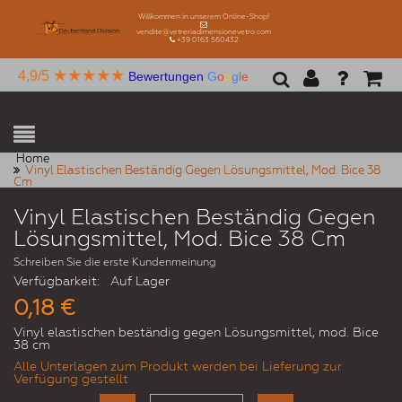
Willkommen in unserem Online-Shop!
vendite@vetreriadimensionevetro.com
+39 0163 560432
★★★★★
4,9/5
Bewertungen
G
o
o
g
l
e
Home
Vinyl Elastischen Beständig Gegen Lösungsmittel, Mod. Bice 38
Cm
Vinyl Elastischen Beständig Gegen
Lösungsmittel, Mod. Bice 38 Cm
Schreiben Sie die erste Kundenmeinung
Verfügbarkeit:
Auf Lager
0,18 €
Vinyl elastischen beständig gegen Lösungsmittel, mod. Bice
38 cm
Alle Unterlagen zum Produkt werden bei Lieferung zur
Verfügung gestellt