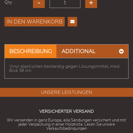
Qty :
IN DEN WARENKORB
E-
Mail
an
einen
BESCHREIBUNG
ADDITIONAL
Freund
Vinyl elastischen beständig gegen Lösungsmittel, mod.
Bice 38 cm
UNSERE LEISTUNGEN
VERSICHERTER VERSAND
Wir versenden in ganz Europa, alle Sendungen versichert und mit
jeder Verpackung in einer Holzkiste. Lesen Sie unsere
Verkaufsbedingungen