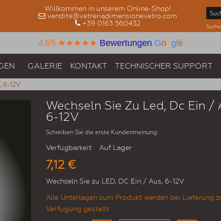
Willkommen in unserem Online-Shop!
vendite@vetreriadimensionevetro.com
+39 0163 560432
Suche
★★★★★
Bewertungen
G
o
o
g
l
e
4,9/5
GEN
GALERIE
KONTAKT
TECHNISCHER SUPPORT
, 6-12V
Wechseln Sie Zu Led, Dc Ein / 
6-12V
Schreiben Sie die erste Kundenmeinung
Verfügbarkeit:
Auf Lager
7,12 €
Wechseln Sie zu LED, DC Ein / Aus, 6-12V
Alle Unterlagen zum Produkt werden bei Lieferung z
Verfügung gestellt