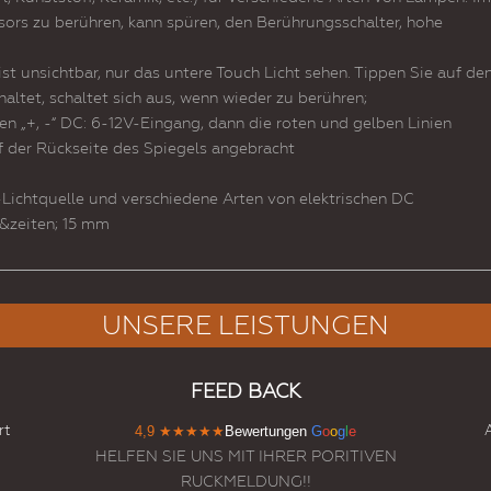
nsors zu berühren, kann spüren, den Berührungsschalter, hohe
ist unsichtbar, nur das untere Touch Licht sehen. Tippen Sie auf de
ltet, schaltet sich aus, wenn wieder zu berühren;
n „+, -“ DC: 6-12V-Eingang, dann die roten und gelben Linien
f der Rückseite des Spiegels angebracht
Lichtquelle und verschiedene Arten von elektrischen DC
 &zeiten; 15 mm
UNSERE LEISTUNGEN
FEED BACK
rt
4,9
★★★★★
Bewertungen
G
o
o
g
l
e
HELFEN SIE UNS MIT IHRER PORITIVEN
RUCKMELDUNG!!