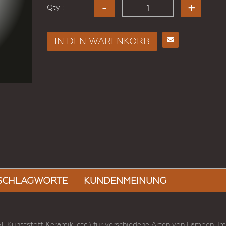
Qty :
IN DEN WARENKORB
E-
Mail
an
einen
Freund
SCHLAGWORTE
KUNDENMEINUNG
 Kunststoff, Keramik, etc.) für verschiedene Arten von Lampen. Im