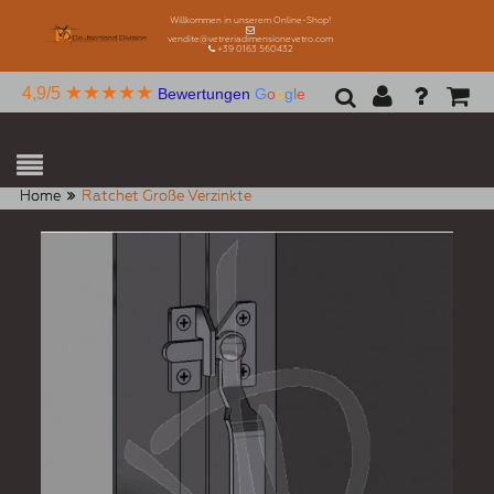
Willkommen in unserem Online-Shop!
vendite@vetreriadimensionevetro.com
+39 0163 560432
★★★★★
4,9/5
Bewertungen
G
o
o
g
l
e
Home
Ratchet Große Verzinkte