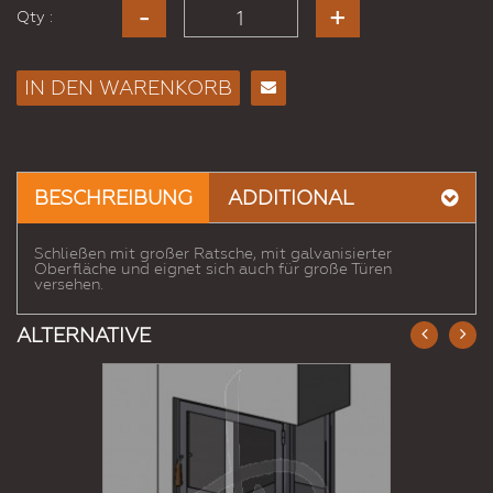
Qty :
IN DEN WARENKORB
E-
Mail
an
einen
BESCHREIBUNG
ADDITIONAL
Freund
Schließen mit großer Ratsche, mit galvanisierter
Oberfläche und eignet sich auch für große Türen
versehen.
ALTERNATIVE