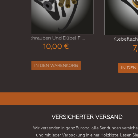
l F ...
Klebeflachdichtungssat ...
Kl
7,00 €
ORB
IN DEN WARENKORB
VERSICHERTER VERSAND
Wir versenden in ganz Europa, alle Sendungen versiche
und mit jeder Verpackung in einer Holzkiste. Lesen Sie