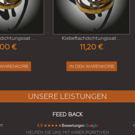
ebeflachdichtungssat ...
Runddichtungssatz 6 Mm
11,20 €
7,00 €
IN DEN WARENKORB
IN DEN WARENKORB
UNSERE LEISTUNGEN
FEED BACK
rt
4,9
★★★★★
Bewertungen
G
o
o
g
l
e
HELFEN SIE UNS MIT IHRER PORITIVEN