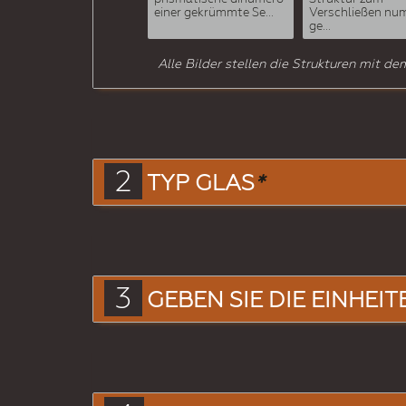
einer gekrümmte Se...
Verschließen num
ge...
Alle Bilder stellen die Strukturen mit de
2
TYP GLAS
*
3
GEBEN SIE DIE EINHEIT