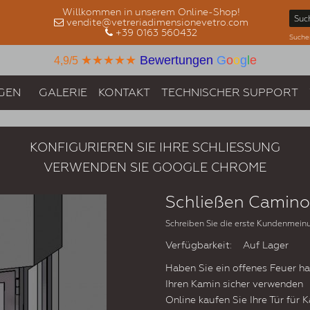
Willkommen in unserem Online-Shop!
vendite@vetreriadimensionevetro.com
+39 0163 560432
Suche
★★★★★
Bewertungen
G
o
o
g
l
e
4,9/5
GEN
GALERIE
KONTAKT
TECHNISCHER SUPPORT
KONFIGURIEREN SIE IHRE SCHLIESSUNG
VERWENDEN SIE GOOGLE CHROME
Schließen Camino
Schreiben Sie die erste Kundenmein
Verfügbarkeit:
Auf Lager
Haben Sie ein offenes Feuer ha
Ihren Kamin sicher verwenden
Online kaufen Sie Ihre Tür für