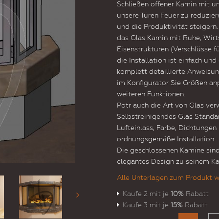
Schließen offener Kamin mit u
unsere Türen Feuer zu reduzie
und die Produktivität steigern.
das Glas Kamin mit Ruhe, Wirts
Eisenstrukturen (Verschlüsse
die Installation ist einfach und 
komplett detaillierte Anweisun
im Konfigurator Sie Größen anp
weiteren Funktionen.
Potr auch die Art von Glas ve
Selbstreinigendes Glas Standar
Lufteinlass, Farbe, Dichtungen
ordnungsgemäße Installation
Die geschlossenen Kamine sind
elegantes Design zu seinem K
Alle Unterlagen zum Produkt w
Kaufe 2 mit je
10%
Rabatt
Kaufe 3 mit je
15%
Rabatt