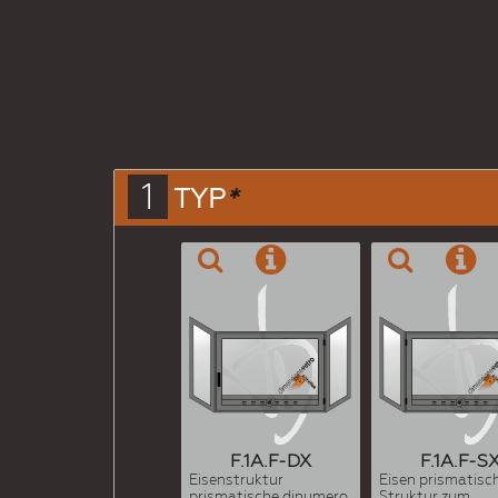
1
TYP
*
F.1A.F-DX
F.1A.F-S
Eisenstruktur
Eisen prismatisc
prismatische dinumero
Struktur zum