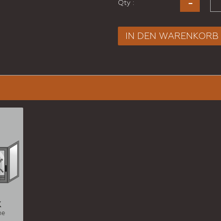
Qty :
IN DEN WARENKORB
X
he