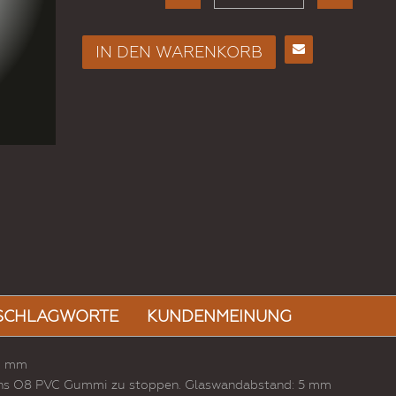
IN DEN WARENKORB
Regal In Transparentem ..
E-
Mail
KONFIGURIEREN
an
einen
Freund
SCHLAGWORTE
KUNDENMEINUNG
11 mm
Korns O8 PVC Gummi zu stoppen. Glaswandabstand: 5 mm