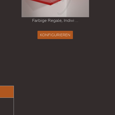
.
Be
Farbige Regale, Indivi ...
KONFIGURIEREN