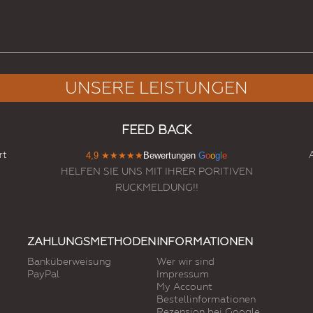
UNSERE LEISTUNGEN
FEED BACK
rt
4,9
★★★★★
Bewertungen
G
o
o
g
l
e
HELFEN SIE UNS MIT IHRER PORITIVEN
RUCKMELDUNG!!
ZAHLUNGSMETHODEN
INFORMATIONEN
Banküberweisung
Wer wir sind
PayPal
Impressum
My Account
Bestellinformationen
Rezension bei Google