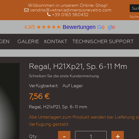
Willkommen in unserem Online-Shop!
vendite@vetreriadimensionevetro.com
+39 0163 560432
Suche
★★★★★
Bewertungen
G
o
o
g
l
e
4,9/5
GEN
GALERIE
KONTAKT
TECHNISCHER SUPPORT
Regal, H21Xp21, Sp. 6-11 Mm
Schreiben Sie die erste Kundenmeinung
Verfügbarkeit:
Auf Lager
7,56 €
Regal, H21xP21, Sp. 6-11 mm
Alle Unterlagen zum Produkt werden bei Lieferung z
Verfügung gestellt
Qty :