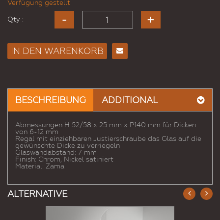
Verfügung gestellt
Qty :
IN DEN WARENKORB
E-
Mail
an
einen
BESCHREIBUNG
ADDITIONAL
Freund
Abmessungen H 52/58 x 25 mm x P140 mm für Dicken
von 6-12 mm
Regal mit einziehbaren Justierschraube das Glas auf die
gewünschte Dicke zu verriegeln
Glaswandabstand: 7 mm
Finish: Chrom, Nickel satiniert
Material: Zama
ALTERNATIVE