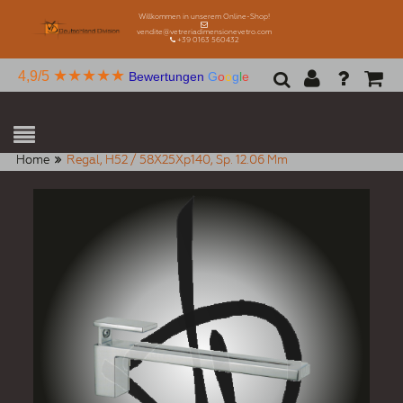
Willkommen in unserem Online-Shop!
vendite@vetreriadimensionevetro.com
+39 0163 560432
★★★★★
4,9/5
Bewertungen
G
o
o
g
l
e
Home
Regal, H52 / 58X25Xp140, Sp. 12.06 Mm