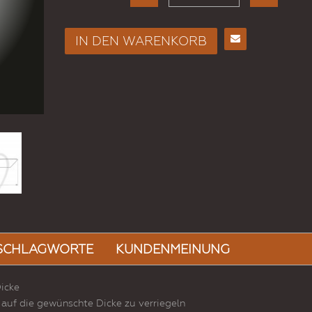
IN DEN WARENKORB
Regal In Transparentem ..
E-
Mail
KONFIGURIEREN
an
einen
Freund
SCHLAGWORTE
KUNDENMEINUNG
icke
 auf die gewünschte Dicke zu verriegeln