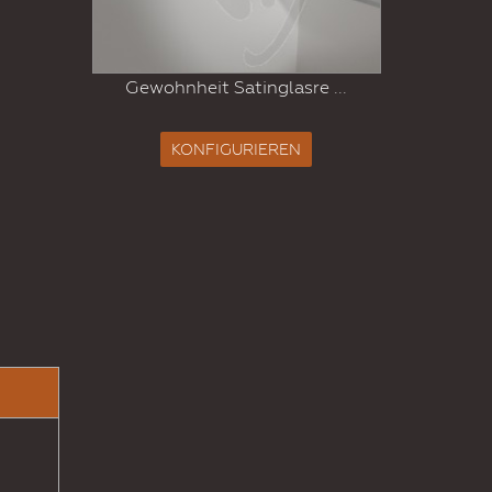
.
Fa
Gewohnheit Satinglasre ...
KONFIGURIEREN