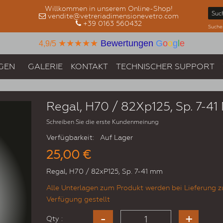
Willkommen in unserem Online-Shop!
vendite@vetreriadimensionevetro.com
+39 0163 560432
Suche
★★★★★
Bewertungen
G
o
o
g
l
e
4,9/5
GEN
GALERIE
KONTAKT
TECHNISCHER SUPPORT
Regal, H70 / 82Xp125, Sp. 7-4
Schreiben Sie die erste Kundenmeinung
Verfügbarkeit:
Auf Lager
25,00 €
Regal, H70 / 82xP125, Sp. 7-41 mm
Alle Unterlagen zum Produkt werden bei Lieferung z
Verfügung gestellt
Qty :