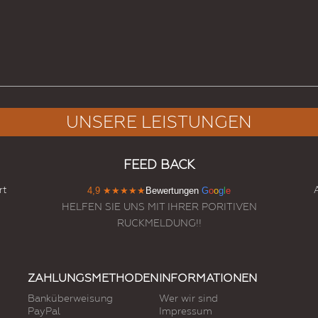
UNSERE LEISTUNGEN
FEED BACK
rt
4,9
★★★★★
Bewertungen
G
o
o
g
l
e
HELFEN SIE UNS MIT IHRER PORITIVEN
RUCKMELDUNG!!
ZAHLUNGSMETHODEN
INFORMATIONEN
Banküberweisung
Wer wir sind
PayPal
Impressum